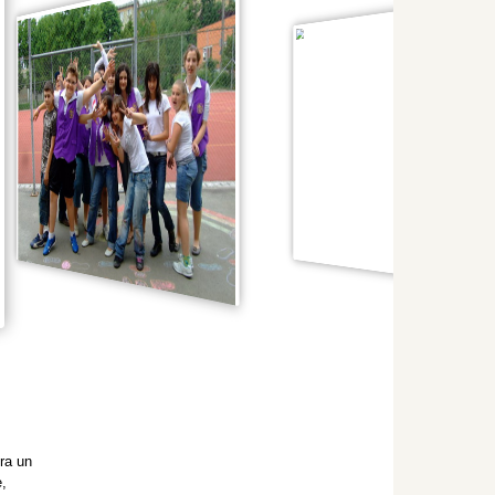
ra un
e,