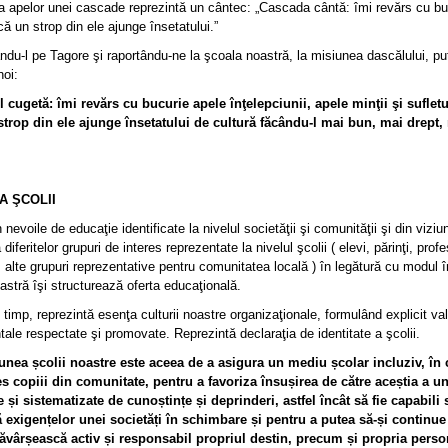
a apelor unei cascade reprezintă un cântec: „Cascada cântă: îmi revărs cu bu
ă un strop din ele ajunge însetatului.”
ndu-l pe Tagore şi raportându-ne la şcoala noastră, la misiunea dascălului, p
noi:
 cugetă: îmi revărs cu bucurie apele înţelepciunii, apele minţii şi suflet
trop din ele ajunge însetatului de cultură făcându-l mai bun, mai drept,
”
A ŞCOLII
 nevoile de educaţie identificate la nivelul societăţii şi comunităţii şi din viziu
iferitelor grupuri de interes reprezentate la nivelul şcolii ( elevi, părinţi, profe
 alte grupuri reprezentative pentru comunitatea locală ) în legătură cu modul î
astră îşi structurează oferta educaţională.
 timp, reprezintă esenţa culturii noastre organizaţionale, formulând explicit val
ale respectate şi promovate. Reprezintă declaraţia de identitate a şcolii.
 școlii noastre este aceea de a asigura un mediu școlar incluziv, în 
s copiii din comunitate, pentru a favoriza însușirea de către aceștia a u
 și sistematizate de cunoștințe și deprinderi, astfel încât să fie capabili 
exigențelor unei societăți în schimbare și pentru a putea să-și continue 
ăvârșească activ și responsabil propriul destin, precum și propria perso