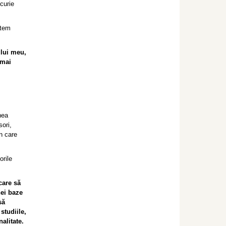
curie
utem
ului meu,
 mai
nea
sori,
n care
orile
care să
nei baze
să
studiile,
nalitate.