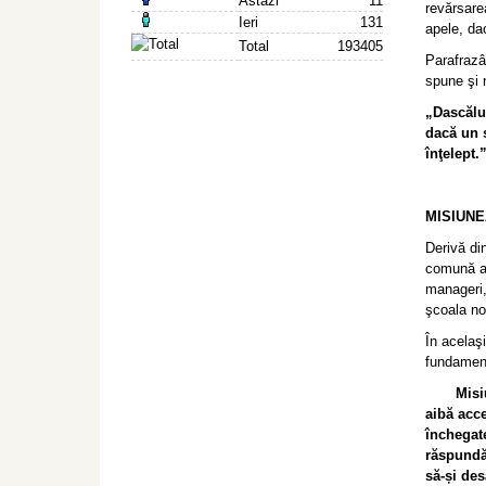
Astazi
11
revărsare
Ieri
131
apele, dac
Total
193405
Parafrazâ
spune şi 
„Dascălul
dacă un s
înţelept.
MISIUNE
Derivă din
comună a d
manageri,
şcoala no
În acelaşi
fundament
Misiunea
aibă acce
închegate
răspundă 
să-și des