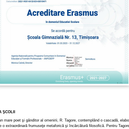
A ŞCOLII
n mare poet şi gânditor al omenirii, R. Tagore, contemplând o cascadă, elabo
e o extraordinară frumuseţe metaforică şi încărcătură filosofică. Pentru Tagor