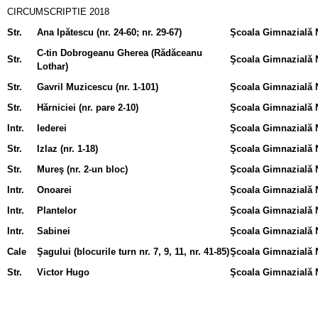
CIRCUMSCRIPTIE 2018
Str.
Ana Ipătescu (nr. 24-60; nr. 29-67)
Şcoala Gimnazială N
C-tin Dobrogeanu Gherea (Rădăceanu
Str.
Şcoala Gimnazială N
Lothar)
Str.
Gavril Muzicescu (nr. 1-101)
Şcoala Gimnazială N
Str.
Hărniciei (nr. pare 2-10)
Şcoala Gimnazială N
Intr.
Iederei
Şcoala Gimnazială N
Str.
Izlaz (nr. 1-18)
Şcoala Gimnazială N
Str.
Mureş (nr. 2-un bloc)
Şcoala Gimnazială N
Intr.
Onoarei
Şcoala Gimnazială N
Intr.
Plantelor
Şcoala Gimnazială N
Intr.
Sabinei
Şcoala Gimnazială N
Cale
Şagului (blocurile turn nr. 7, 9, 11, nr. 41-85)
Şcoala Gimnazială N
Str.
Victor Hugo
Şcoala Gimnazială N