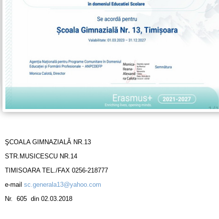
ŞCOALA GIMNAZIALǍ NR.13
STR.MUSICESCU NR.14
TIMISOARA TEL./FAX 0256-218777
e-mail
sc.generala13@yahoo.com
Nr. 605 din 02.03.2018