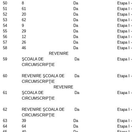
50
8
Da
Etapa I 
51
61
Da
Etapa I 
52
20
Da
Etapa I 
53
62
Da
Etapa I 
54
9
Da
Etapa I 
55
29
Da
Etapa I 
56
12
Da
Etapa I 
57
26
Da
Etapa I 
58
46
Da
Etapa I 
REVENIRE
59
ŞCOALA DE
Da
Etapa I 
CIRCUMSCRIPŢIE
60
REVENIRE ŞCOALA DE
Da
Etapa I 
CIRCUMSCRIPŢIE
REVENIRE
61
ŞCOALA DE
Da
Etapa I 
CIRCUMSCRIPŢIE
62
REVENIRE ŞCOALA DE
Da
Etapa I 
CIRCUMSCRIPŢIE
63
39
Da
Etapa I 
64
64
Da
Etapa I 
65
40
Da
Etapa I 