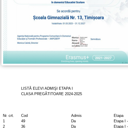
LISTĂ ELEVI ADMIŞI ETAPA I
CLASA PREGĂTITOARE 2024-2025
Nr. crt.
Cod
Admis
Etapa
1
49
Da
Etapa I 
2
36
Da
Etapa I 