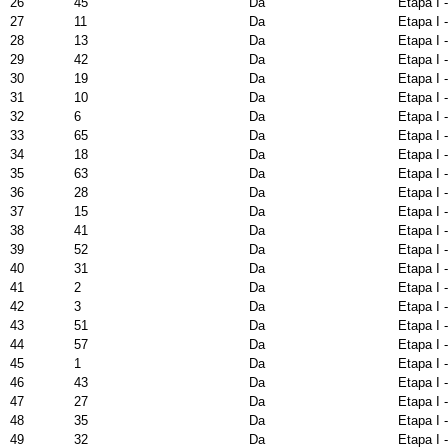
26
45
Da
Etapa I 
27
11
Da
Etapa I 
28
13
Da
Etapa I 
29
42
Da
Etapa I 
30
19
Da
Etapa I 
31
10
Da
Etapa I 
32
6
Da
Etapa I 
33
65
Da
Etapa I 
34
18
Da
Etapa I 
35
63
Da
Etapa I 
36
28
Da
Etapa I 
37
15
Da
Etapa I 
38
41
Da
Etapa I 
39
52
Da
Etapa I 
40
31
Da
Etapa I 
41
2
Da
Etapa I 
42
3
Da
Etapa I 
43
51
Da
Etapa I 
44
57
Da
Etapa I 
45
1
Da
Etapa I 
46
43
Da
Etapa I 
47
27
Da
Etapa I 
48
35
Da
Etapa I 
49
32
Da
Etapa I 