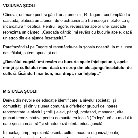
VIZIUNEA ŞCOLII
Cândva, un mare poet şi gânditor al omenirii, R. Tagore, contemplând o
cascadă, elabora un aforism de o extraordinară frumuseţe metaforică şi
încărcătură filosofică. Pentru Tagore, revărsarea apelor unei cascade
reprezintă un cântec: „Cascada cântă: îmi revărs cu bucurie apele, dacă
un strop din ele ajunge însetatului.”
Parafrazându-l pe Tagore şi raportându-ne la şcoala noastră, la misiunea
dascălului, putem spune şi noi:
„Dascălul cugetă: îmi revărs cu bucurie apele înţelepciunii, apele
minţii şi sufletului meu, dacă un strop din ele ajunge însetatului de
cultură făcându-l mai bun, mai drept, mai înţelept.”
MISIUNEA ŞCOLII
Derivă din nevoile de educaţie identificate la nivelul societăţii şi
comunităţii şi din viziunea comună a diferitelor grupuri de interes
reprezentate la nivelul şcolii ( elevi, părinţi, profesori, manageri, alte
grupuri reprezentative pentru comunitatea locală ) în legătură cu modul în
care şcoala noastră îşi structurează oferta educaţională.
În acelaşi timp, reprezintă esenţa culturii noastre organizaţionale,