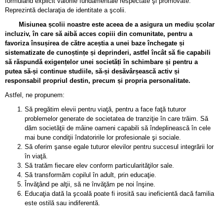
formulând explicit valorile fundamentale respectate şi promovate.
Reprezintă declaraţia de identitate a şcolii.
Misiunea școlii noastre este aceea de a asigura un mediu școlar
incluziv, în care să aibă acces copiii din comunitate, pentru a
favoriza însușirea de către aceștia a unei baze închegate și
sistematizate de cunoștințe și deprinderi, astfel încât să fie capabili
să răspundă exigențelor unei societăți în schimbare și pentru a
putea să-și continue studiile, să-și desăvârșească activ și
responsabil propriul destin, precum și propria personalitate.
Astfel, ne propunem:
Să pregătim elevii pentru viaţă, pentru a face faţă tuturor
problemelor generate de societatea de tranziţie în care trăim. Să
dăm societăţii de mâine oameni capabili să îndeplinească în cele
mai bune condiţii îndatoririle lor profesionale şi sociale.
Să oferim şanse egale tuturor elevilor pentru succesul integrării lor
în viaţă.
Să tratăm fiecare elev conform particularităţilor sale.
Să transformăm copilul în adult, prin educaţie.
Învăţând pe alţii, să ne învăţăm pe noi înşine.
Educaţia dată la şcoală poate fi irosită sau ineficientă dacă familia
este ostilă sau indiferentă.