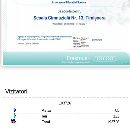
Vizitatori
193726
Astazi
85
Ieri
122
Total
193726