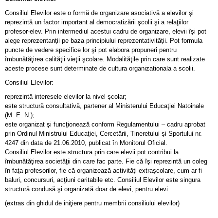
Consiliul Elevilor este o formă de organizare asociativă a elevilor şi
reprezintă un factor important al democratizării şcolii şi a relaţiilor
profesor-elev. Prin intermediul acestui cadru de organizare, elevii îşi pot
alege reprezentanţii pe baza principiului reprezentativităţii. Pot formula
puncte de vedere specifice lor şi pot elabora propuneri pentru
îmbunătăţirea calităţii vieţii şcolare. Modalităţile prin care sunt realizate
aceste procese sunt determinate de cultura organizationala a scolii.
Consiliul Elevilor:
reprezintă interesele elevilor la nivel şcolar;
este structură consultativă, partener al Ministerului Educaţiei Natoinale
(M. E. N.);
este organizat şi funcţionează conform Regulamentului – cadru aprobat
prin Ordinul Ministrului Educaţiei, Cercetării, Tineretului şi Sportului nr.
4247 din data de 21.06.2010, publicat în Monitorul Oficial.
Consiliul Elevilor este structura prin care elevii pot contribui la
îmbunătăţirea societăţii din care fac parte. Fie că îşi reprezintă un coleg
în faţa profesorilor, fie că organizează activităţi extraşcolare, cum ar fi
baluri, concursuri, acţiuni caritabile etc. Consiliul Elevilor este singura
structură condusă şi organizată doar de elevi, pentru elevi.
(extras din ghidul de iniţiere pentru membrii consiliului elevilor)