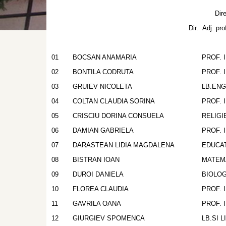
Director : Prof. SIRB
Dir. Adj. prof. DARASTEAN
01
BOCSAN ANAMARIA
PROF. 
02
BONTILA CODRUTA
PROF. 
03
GRUIEV NICOLETA
LB.EN
04
COLTAN CLAUDIA SORINA
PROF. 
05
CRISCIU DORINA CONSUELA
RELIG
06
DAMIAN GABRIELA
PROF. 
07
DARASTEAN LIDIA MAGDALENA
EDUCAT
08
BISTRAN IOAN
MATEM
09
DUROI DANIELA
BIOLOG
10
FLOREA CLAUDIA
PROF. 
11
GAVRILA OANA
PROF. 
12
GIURGIEV SPOMENCA
LB.SI 