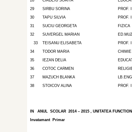
28
CIRDEIU SORITA
EDUCAT
29
SIRBU SORINA
PROF. 
30
TAPU SILVIA
PROF. 
31
SUCIU GEORGETA
FIZICA
32
SUVERGEL MARIAN
ED.MUZ
33
TEISANU ELISABETA
PROF. 
34
TODOR MARIA
CHIMIE
35
IEZAN DELIA
EDUCA
36
COTOC CARMEN
RELIG
37
MAZUCH BLANKA
LB.EN
38
STOICOV ALINA
PROF. 
IN ANUL SCOLAR 2014 – 2015 , UNITATEA FUNCTI
Invatamant Primar