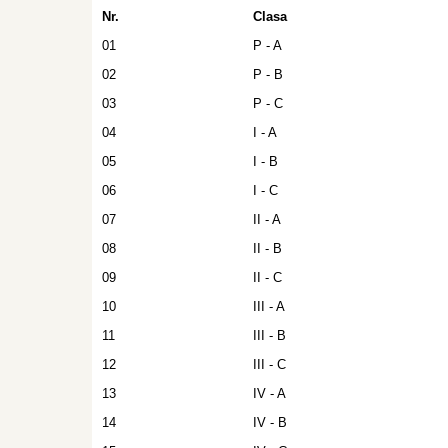
Nr.
Clasa
01
P - A
02
P - B
03
P - C
04
I - A
05
I - B
06
I - C
07
II - A
08
II - B
09
II - C
10
III - A
11
III - B
12
III - C
13
IV - A
14
IV - B