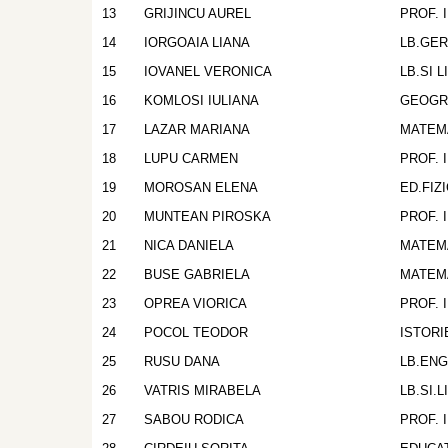
13
GRIJINCU AUREL
PROF. 
14
IORGOAIA LIANA
LB.GE
15
IOVANEL VERONICA
LB.SI 
16
KOMLOSI IULIANA
GEOGR
17
LAZAR MARIANA
MATEM
18
LUPU CARMEN
PROF. 
19
MOROSAN ELENA
ED.FIZ
20
MUNTEAN PIROSKA
PROF. 
21
NICA DANIELA
MATEM
22
BUSE GABRIELA
MATEM
23
OPREA VIORICA
PROF. 
24
POCOL TEODOR
ISTORI
25
RUSU DANA
LB.EN
26
VATRIS MIRABELA
LB.SI.
27
SABOU RODICA
PROF. 