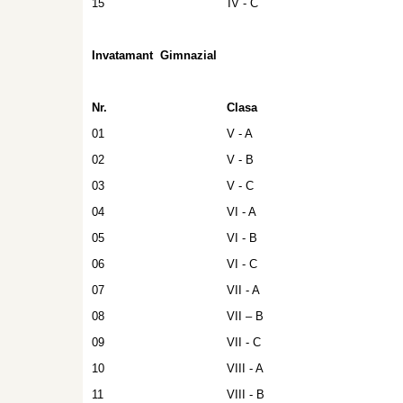
15
IV - C
Invatamant Gimnazial
Nr.
Clasa
01
V - A
02
V - B
03
V - C
04
VI - A
05
VI - B
06
VI - C
07
VII - A
08
VII – B
09
VII - C
10
VIII - A
11
VIII - B