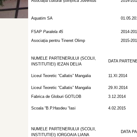
Asociația cultural științifică Juventus
2014-20
Aquatim SA
01.05.20
FSAP
Paralela 45
2014-20
Asociația pentru Tineret Olimp
2015-20
NUMELE PARTENERULUI (SCOLII,
DATA PARTENE
INSTITUTIEI) IEZAN DELIA
Liceul Teoretic “Callatis” Mangalia
11.XI.2014
Liceul Teoretic “Callatis” Mangalia
29.XI.2014
Fabrica de Globuri GOTLOB
3.12.2014
Scoala “B.P.Hasdeu “Iasi
4.02.2015
NUMELE PARTENERULUI (SCOLII,
DATA P
INSTITUTIEI) IORGOAIA LIANA