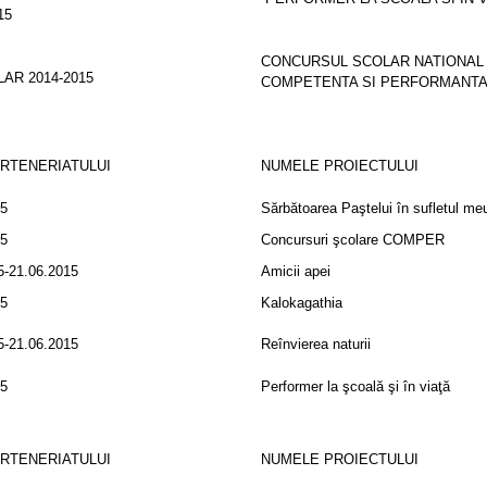
15
CONCURSUL SCOLAR NATIONAL
AR 2014-2015
COMPETENTA SI PERFORMANTA
ARTENERIATULUI
NUMELE PROIECTULUI
15
Sărbătoarea Paştelui în sufletul me
15
Concursuri şcolare COMPER
5-21.06.2015
Amicii apei
15
Kalokagathia
5-21.06.2015
Reînvierea naturii
15
Performer la şcoală şi în viaţă
ARTENERIATULUI
NUMELE PROIECTULUI