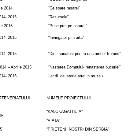
ie 2014
“Ce soare rasare!”
014- 2015
“Resursele”
lie 2015
“Pune pret pe natura!”
014- 2015
“Invingator prin arta”
014- 2015
“Dinti sanatosi pentru un zambet frumos”
014 – Aprilie 2015
“Nasterea Domnului- renasterea bucuriei”
014- 2015
Lectii de istoria artei in muzeu
RTENERIATULUI
NUMELE PROIECTULUI
“KALOKAGATHEIA”
15
“VIATA”
15
“PRIETENII NOSTRI DIN SERBIA”