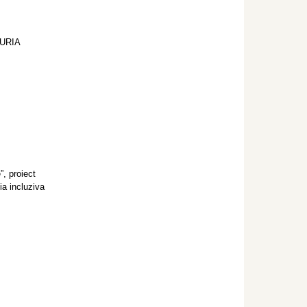
URIA
”, proiect
ia incluziva