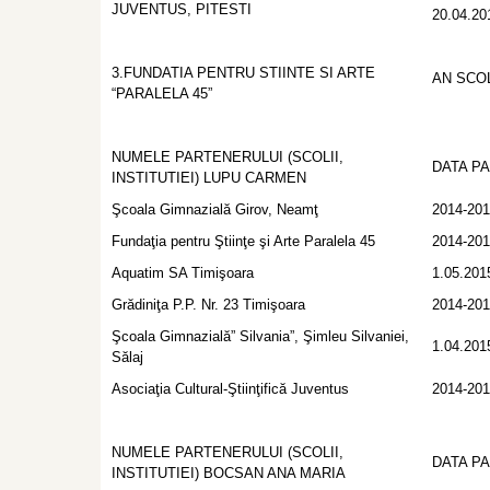
JUVENTUS, PITESTI
20.04.20
3.FUNDATIA PENTRU STIINTE SI ARTE
AN SCOL
“PARALELA 45”
NUMELE PARTENERULUI (SCOLII,
DATA P
INSTITUTIEI) LUPU CARMEN
Şcoala Gimnazială Girov, Neamţ
2014-20
Fundaţia pentru Ştiinţe şi Arte Paralela 45
2014-20
Aquatim SA Timişoara
1.05.201
Grădiniţa P.P. Nr. 23 Timişoara
2014-20
Şcoala Gimnazială” Silvania”, Şimleu Silvaniei,
1.04.201
Sălaj
Asociaţia Cultural-Ştiinţifică Juventus
2014-20
NUMELE PARTENERULUI (SCOLII,
DATA P
INSTITUTIEI) BOCSAN ANA MARIA