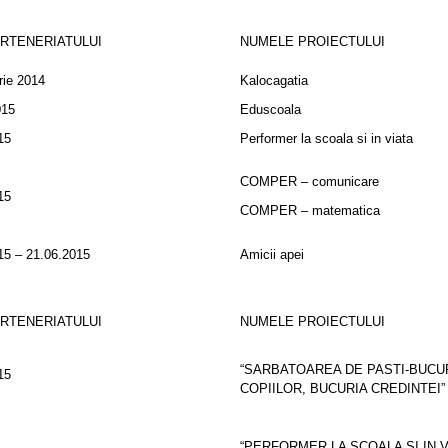
ARTENERIATULUI
NUMELE PROIECTULUI
ie 2014
Kalocagatia
015
Eduscoala
15
Performer la scoala si in viata
COMPER – comunicare
15
COMPER – matematica
15 – 21.06.2015
Amicii apei
ARTENERIATULUI
NUMELE PROIECTULUI
“SARBATOAREA DE PASTI-BUCU
15
COPIILOR, BUCURIA CREDINTEI”
“PERFORMER LA SCOALA SI IN V