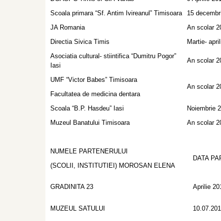
Scoala primara “Sf. Antim Ivireanul” Timisoara
15 decembr
JA Romania
An scolar 2
Directia Sivica Timis
Martie- apri
Asociatia cultural- stiintifica “Dumitru Pogor”
An scolar 2
Iasi
UMF “Victor Babes” Timisoara
An scolar 2
Facultatea de medicina dentara
Scoala “B.P. Hasdeu” Iasi
Noiembrie 2
Muzeul Banatului Timisoara
An scolar 2
NUMELE PARTENERULUI
DATA PA
(SCOLII, INSTITUTIEI) MOROSAN ELENA
GRADINITA 23
Aprilie 20
MUZEUL SATULUI
10.07.20