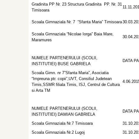
Gradinita PP Nr. 23 Structura Gradinita PP. Nr. 31
11.11.20
Timisoara
Scoala Gimnaziala Nr. 7 “Sfanta Maria” Timisoara
30.03.20
Scoala Gimnaziala “Nicolae Iorga” Baia Mare,
30.04.20
Maramures
NUMELE PARTENERULUI (SCOLII,
DATA P
INSTITUTIEI) BUSE GABRIELA
Scoala Gimn. nr 7”Sfanta Maria”, Asociatia
“Impreuna ptr. copii”,UVT, Consiliul Judetean
4.06.201
Timis,SSMR filiala Timis, ISJ, Centrul de Cultura
si Arta TM
NUMELE PARTENERULUI (SCOLII,
DATA P
INSTITUTIEI) DAMIAN GABRIELA
Scoala Gimnaziala Nr.7 Timisoara
31.10.20
Scoala Gimnaziala Nr.2 Lugoj
31.10.20