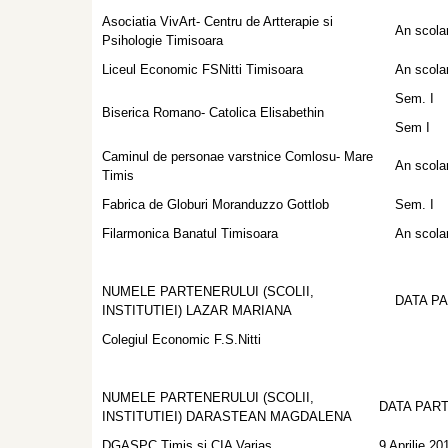
Asociatia VivArt- Centru de Artterapie si
An scola
Psihologie Timisoara
Liceul Economic FSNitti Timisoara
An scola
Sem. I
Biserica Romano- Catolica Elisabethin
Sem I
Caminul de personae varstnice Comlosu- Mare
An scola
Timis
Fabrica de Globuri Moranduzzo Gottlob
Sem. I
Filarmonica Banatul Timisoara
An scola
NUMELE PARTENERULUI (SCOLII,
DATA P
INSTITUTIEI) LAZAR MARIANA
Colegiul Economic F.S.Nitti
NUMELE PARTENERULUI (SCOLII,
DATA PAR
INSTITUTIEI) DARASTEAN MAGDALENA
DGASPC Timis si CIA Varias
9 Aprilie 20