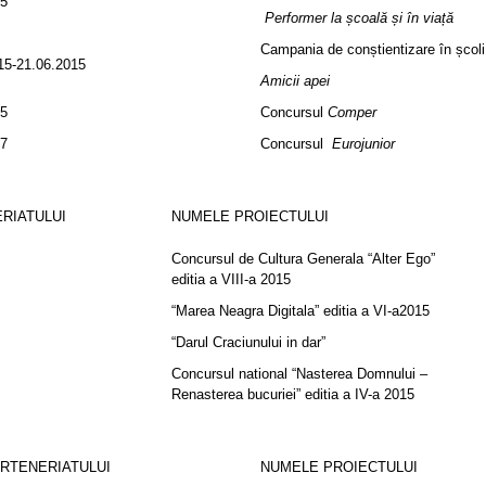
15
Performer la școală și în viață
Campania de conștientizare în școli
15-21.06.2015
Amicii apei
15
Concursul
Comper
17
Concursul
Eurojunior
RIATULUI
NUMELE PROIECTULUI
Concursul de Cultura Generala “Alter Ego”
editia a VIII-a 2015
“Marea Neagra Digitala” editia a VI-a2015
“Darul Craciunului in dar”
Concursul national “Nasterea Domnului –
Renasterea bucuriei” editia a IV-a 2015
ARTENERIATULUI
NUMELE PROIECTULUI