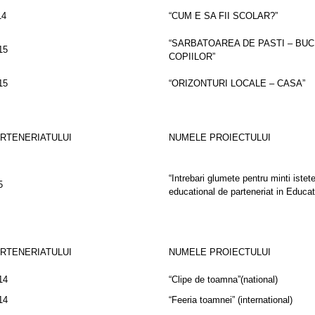
14
“CUM E SA FII SCOLAR?”
“SARBATOAREA DE PASTI – BUC
15
COPIILOR”
15
“ORIZONTURI LOCALE – CASA”
ARTENERIATULUI
NUMELE PROIECTULUI
“Intrebari glumete pentru minti istete
5
educational de parteneriat in Educat
ARTENERIATULUI
NUMELE PROIECTULUI
14
“Clipe de toamna”(national)
14
“Feeria toamnei” (international)