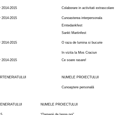
r 2014-2015
Colaborare in activitati extrascolare
r 2014-2015
Cunoasterea interpersonala
Erntedankfest
Sankt Martinfest
r 2014-2015
O raza de lumina si bucurie
In vizita la Mos Craciun
r 2014-2015
Ce soare rasare!
ARTENERIATULUI
NUMELE PROIECTULUI
Cunoaştere personală
TENERIATULUI
NUMELE PROIECTULUI
15
“Oamenii de langa noi”