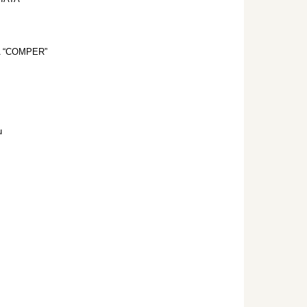
 “COMPER”
u