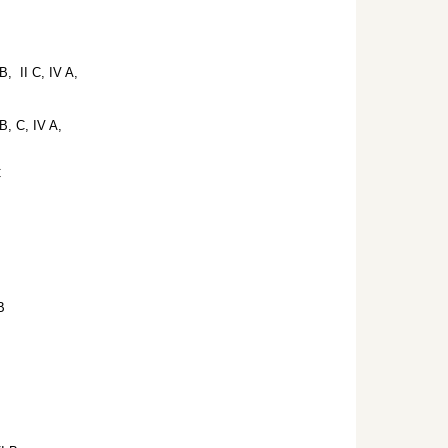
 B, II C, IV A,
 B, C, IV A,
C
B