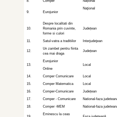
8.
Comper
Național
Naţional
9.
Eurojunior
Despre localitati din
10.
Romania prin cuvinte,
Județean
forme si culori
11.
Satul-vatra a traditiilor
Interjudeţean
Un zambet pentru fiinta
12.
Județean
cea mai draga
Eurojunior
13.
Local
Online
14.
Comper Comunicare
Local
15.
Comper Matematica
Local
16.
Comper-Comunicare
Județean
17.
Comper - Comunicare
National-faza judetean
18.
Comper -MEM
National-faza judetean
Eminescu la ceas
19.
Faza județeană