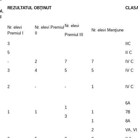
REZULTATUL OBŢINUT
CLAS
l,
l
Nr. elevi
Nr. elevi
Nr. elevi Premiul
Nr. elevi Menţiune
Premiul I
II
Premiul III
3
IIC
5
II C
-
2
7
7
IV C
3
4
5
5
IV C
2
-
-
1
IV C
6A
1
1
1
1
7B
3
1
8A
2
VA, VI