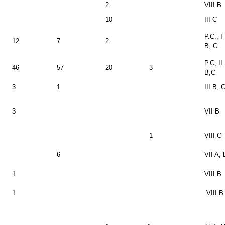
2
VIII B
10
III C
P.C., I
12
7
2
B, C
P.C, II
46
57
20
3
B,C
3
1
III B, 
3
VII B
1
VIII C
6
VII A, 
1
VIII B
1
VIII B