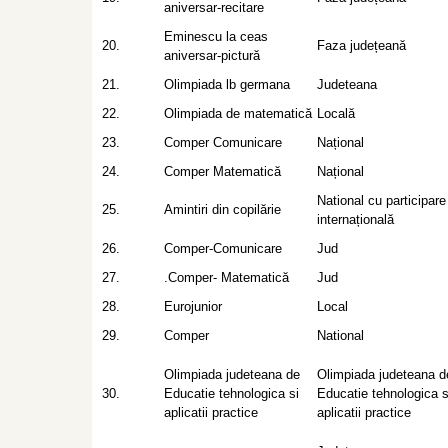
aniversar-recitare
Eminescu la ceas
20.
Faza județeană
aniversar-pictură
21.
Olimpiada lb germana
Judeteana
22.
Olimpiada de matematică
Locală
23.
Comper Comunicare
Național
24.
Comper Matematică
Național
National cu participare
25.
Amintiri din copilărie
internațională
26.
Comper-Comunicare
Jud
27.
.Comper- Matematică
Jud
28.
Eurojunior
Local
29.
Comper
National
Olimpiada judeteana de
Olimpiada judeteana d
30.
Educatie tehnologica si
Educatie tehnologica s
aplicatii practice
aplicatii practice