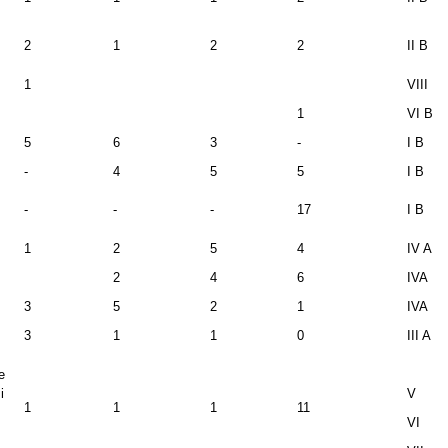
2
1
2
2
II B
1
VIII
1
VI B
5
6
3
-
I B
-
4
5
5
I B
-
-
-
17
I B
1
2
5
4
IV A
2
4
6
IVA
3
5
2
1
IVA
3
1
1
0
III A
e
i
V
1
1
1
11
VI