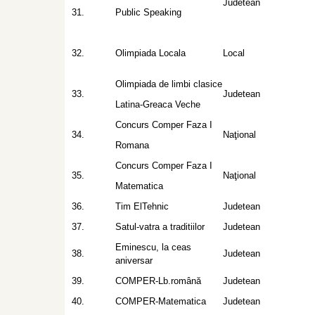
Judetean
31.
Public Speaking
32.
Olimpiada Locala
Local
Olimpiada de limbi clasice
33.
Judetean
Latina-Greaca Veche
Concurs Comper Faza I
34.
Naţional
Romana
Concurs Comper Faza I
35.
Naţional
Matematica
36.
Tim ElTehnic
Judetean
37.
Satul-vatra a traditiilor
Judetean
Eminescu, la ceas
38.
Judetean
aniversar
39.
COMPER-Lb.română
Judetean
40.
COMPER-Matematica
Judetean