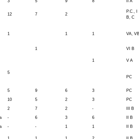
3
5
9
8
II A
P.C., I
12
7
2
B, C
1
1
1
VA, V
1
VI B
1
V A
5
PC
5
9
6
3
PC
10
5
2
3
PC
2
7
2
-
III B
a
-
6
3
6
II B
a
-
-
1
1
II B
1
1
1
2
II B