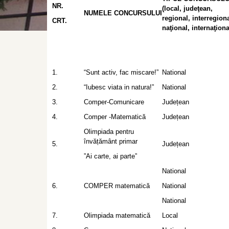
NR.
(local, judeţean,
NUMELE CONCURSULUI
regional, interregiona
CRT.
naţional, internaţiona
1.
“Sunt activ, fac miscare!”
National
2.
“Iubesc viata in natura!”
National
3.
Comper-Comunicare
Județean
4.
Comper -Matematică
Județean
Olimpiada pentru
învățământ primar
5.
Județean
”Ai carte, ai parte”
National
6.
COMPER matematică
National
National
7.
Olimpiada matematică
Local