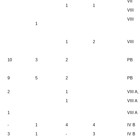
VII
1
1
VIII
VIII
1
1
2
VIII
10
3
2
PB
9
5
2
PB
2
1
VIII A,
1
VIII A
1
VIII A
-
1
4
4
IV B
3
1
-
3
IV B