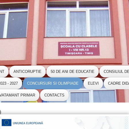
NT
ANTICORUPTIE
50 DE ANI DE EDUCATIE
CONSILIUL D
23 - 2027
CONCURSURI SI OLIMPIADE
ELEVI
CADRE DID
NVATAMANT PRIMAR
CONTACTS