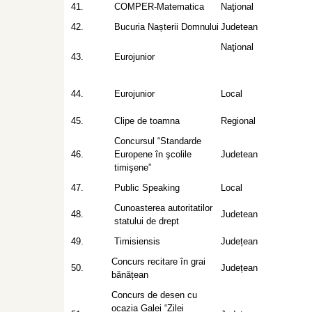
41.
COMPER-Matematica
Naţional
42.
Bucuria Nașterii Domnului
Judetean
Naţional
43.
Eurojunior
44.
Eurojunior
Local
45.
Clipe de toamna
Regional
Concursul “Standarde
46.
Europene în şcolile
Judetean
timişene”
47.
Public Speaking
Local
Cunoasterea autoritatilor
48.
Judetean
statului de drept
49.
Timisiensis
Județean
Concurs recitare în grai
50.
Județean
bănățean
Concurs de desen cu
ocazia Galei “Zilei