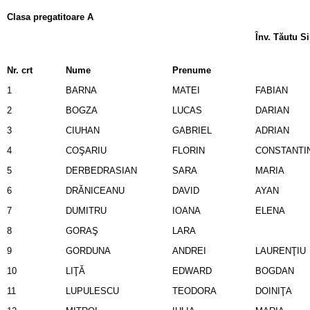
Clasa pregatitoare A
Înv. Tăutu Si
Nr. crt
Nume
Prenume
1
BARNA
MATEI
FABIAN
2
BOGZA
LUCAS
DARIAN
3
CIUHAN
GABRIEL
ADRIAN
4
COŞARIU
FLORIN
CONSTANTI
5
DERBEDRASIAN
SARA
MARIA
6
DRĂNICEANU
DAVID
AYAN
7
DUMITRU
IOANA
ELENA
8
GORAŞ
LARA
9
GORDUNA
ANDREI
LAURENŢIU
10
LIŢĂ
EDWARD
BOGDAN
11
LUPULESCU
TEODORA
DOINIŢA