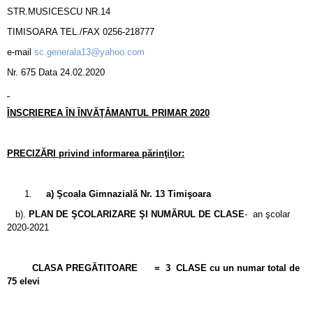
STR.MUSICESCU NR.14
TIMISOARA TEL./FAX 0256-218777
e-mail
sc.generala13@yahoo.com
Nr. 675 Data 24.02.2020
ÎNSCRIEREA ÎN ÎNVĂŢĂMANTUL PRIMAR 2020
PRECIZĂRI privind informarea părinţilor:
a)
Şcoala Gimna
zială
Nr. 13 Timişoara
b).
PLAN DE ŞCOLARIZARE ŞI NUMĂRUL DE CLASE
- an şcolar
2020-2021
CLASA PREGĂTITOARE = 3 CLASE cu un numar total de
75 elevi