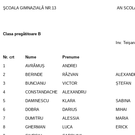
ŞCOALA GIMNAZIALǍ NR.13
AN SCOLA
Clasa pregătitoare B
Inv. Teişa
Nr. crt
Nume
Prenume
1
AVRĂMUȘ
ANDREI
2
BERINDE
RĂZVAN
ALEXAND
3
BUNCIANU
VICTOR
ȘTEFAN
4
CONSTANDACHE
ALEXANDRU
5
DAMINESCU
KLARA
SABINA
6
DOBRA
DARIUS
MIHAI
7
DUMITRU
ALESSIA
MARIA
8
GHERMAN
LUCA
ERICK