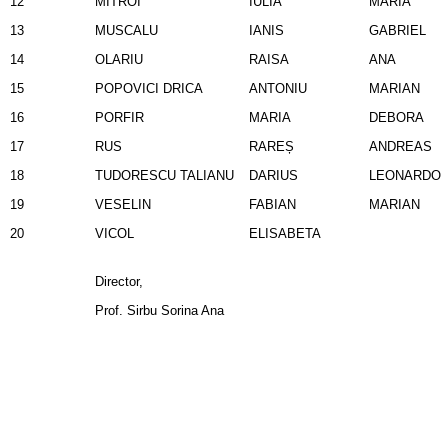
12
MITROI
IULIA
MARIA
13
MUSCALU
IANIS
GABRIEL
14
OLARIU
RAISA
ANA
15
POPOVICI DRICA
ANTONIU
MARIAN
16
PORFIR
MARIA
DEBORA
17
RUS
RAREȘ
ANDREAS
18
TUDORESCU TALIANU
DARIUS
LEONARDO
19
VESELIN
FABIAN
MARIAN
20
VICOL
ELISABETA
Director,
Prof. Sirbu Sorina Ana