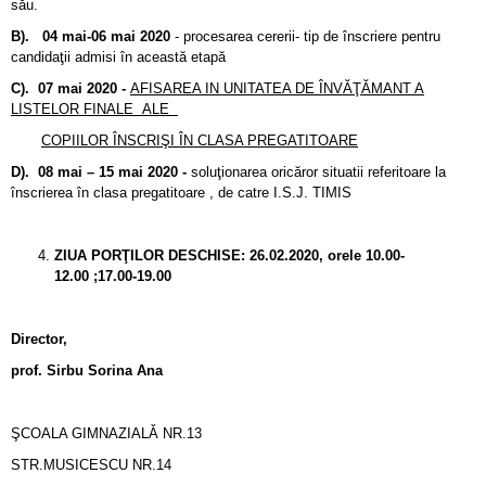
său.
B). 04 mai-06 mai 2020
- procesarea cererii- tip de înscriere pentru
candidaţii admisi în această etapă
C). 07 mai 2020 -
AFISAREA IN UNITATEA DE ÎNVĂŢĂMANT A
LISTELOR FINALE ALE
COPIILOR ÎNSCRIŞI ÎN CLASA PREGATITOARE
D). 08 mai – 15 mai 2020 -
soluţionarea oricăror situatii referitoare la
înscrierea în clasa pregatitoare , de catre I.S.J. TIMIS
ZIUA PORŢILOR DESCHISE: 26.02.2020, orele 10.00-
12.00 ;17.00-19.00
Director,
prof. Sirbu Sorina Ana
ŞCOALA GIMNAZIALǍ NR.13
STR.MUSICESCU NR.14