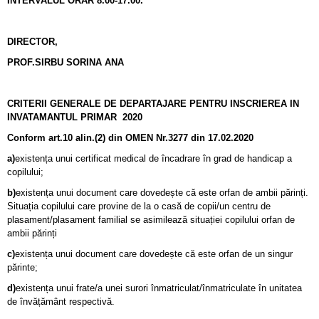
INTERVALUL ORAR 8.00-17.00.
DIRECTOR,
PROF.SIRBU SORINA ANA
CRITERII GENERALE DE DEPARTAJARE PENTRU INSCRIEREA IN
INVATAMANTUL PRIMAR
2020
Conform art.10 alin.(2) din OMEN Nr.3277 din 17.02.2020
a)
existența unui certificat medical de încadrare în grad de handicap a
copilului;
b)
existența unui document care dovedește că este orfan de ambii părinți.
Situația copilului care provine de la o casă de copii/un centru de
plasament/plasament familial se asimilează situației copilului orfan de
ambii părinți
c)
existența unui document care dovedește că este orfan de un singur
părinte;
d)
existența unui frate/a unei surori înmatriculat/înmatriculate în unitatea
de învățământ respectivă.