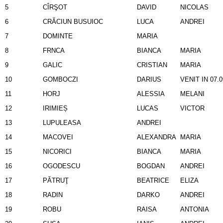
5
CÎRŞOT
DAVID
NICOLAS
6
CRĂCIUN BUSUIOC
LUCA
ANDREI
7
DOMINTE
MARIA
8
FRNCA
BIANCA
MARIA
9
GALIC
CRISTIAN
MARIA
10
GOMBOCZI
DARIUS
VENIT IN 07.0
11
HORJ
ALESSIA
MELANI
12
IRIMIEȘ
LUCAS
VICTOR
13
LUPULEASA
ANDREI
14
MACOVEI
ALEXANDRA
MARIA
15
NICORICI
BIANCA
MARIA
16
OGODESCU
BOGDAN
ANDREI
17
PĂTRUŢ
BEATRICE
ELIZA
18
RADIN
DARKO
ANDREI
19
ROBU
RAISA
ANTONIA