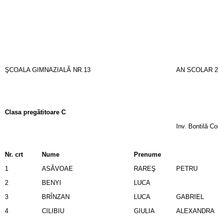
ŞCOALA GIMNAZIALǍ NR.13
AN SCOLAR 2
Clasa pregătitoare C
Inv. Bontilă Co
Nr. crt
Nume
Prenume
1
ASĂVOAE
RAREŞ
PETRU
2
BENYI
LUCA
3
BRÎNZAN
LUCA
GABRIEL
4
CILIBIU
GIULIA
ALEXANDRA