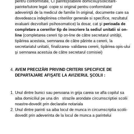
pentru conformitate, CI părinti(stabilire domiciliu)/solicitant-
parinte/tutore legal- copie si original pentru conformitate/
adeverinţă de la medicul de familie în original, documente care sa
dovedeasca indeplinirea criteriilor generale si specifice, rezultatul
evaluarii dezvoltarii psihosomatice) la dosar, cat şi
perioada de
completare a cererilor tip de inscriere
la sediul unitatii si on-
line
(completarea cererii tip on-line de către secretarul unităţii,
tipărirea acesteia, semnarea de către părinte a cererii, la
secretariatul unitatii, finalizarea- validarea cererii, tipărirea opis-ului
şi semnarea acestuia de către secretarul comisiei)
AVEM PRECIZĂRI PRIVIND CRITERII SPECIFICE DE
DEPARTAJARE AFIŞATE LA AVIZIERUL ŞCOLII :
Unul dintre bunici sau persoana in grija careia se afla copilul sa
aiba domiciliul pe una din strazile arondate circumscriptiei scolii
noastre-dovedit prin declaratie notariala
Unul dintre parinti sa aiba locul de munca in circumscriptia scolii-
dovedit prin adeverinta de la locul de munca a parintelui