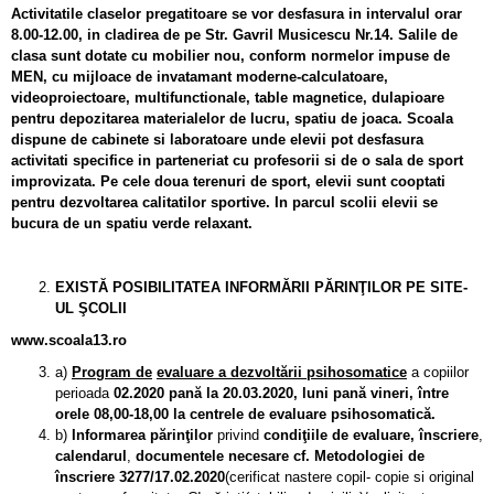
Activitatile claselor pregatitoare se vor desfasura in intervalul orar
8.00-12.00, in cladirea de pe Str. Gavril Musicescu Nr.14. Salile de
clasa sunt dotate cu mobilier nou, conform normelor impuse de
MEN, cu mijloace de invatamant moderne-calculatoare,
videoproiectoare, multifunctionale, table magnetice, dulapioare
pentru depozitarea materialelor de lucru, spatiu de joaca. Scoala
dispune de cabinete si laboratoare unde elevii pot desfasura
activitati specifice in parteneriat cu profesorii si de o sala de sport
improvizata. Pe cele doua terenuri de sport, elevii sunt cooptati
pentru dezvoltarea calitatilor sportive. In parcul scolii elevii se
bucura de un spatiu verde relaxant.
EXISTĂ POSIBILITATEA
INFORMĂRII PĂRINŢILOR
PE
SITE-
UL ŞCOLII
www.scoala13.ro
a)
Program de
evaluare a dezvoltării psihosomatice
a copiilor
perioada
02.2020 pană la 20.03.2020, luni pană vineri, între
orele 08,00-18,00 la centrele de evaluare psihosomatică.
b)
Informarea părinţilor
privind
condiţiile de evaluare, înscriere
,
calendarul
,
documentele necesare cf. Metodologiei
de
înscriere 3277/17.02.2020
(cerificat nastere copil- copie si original