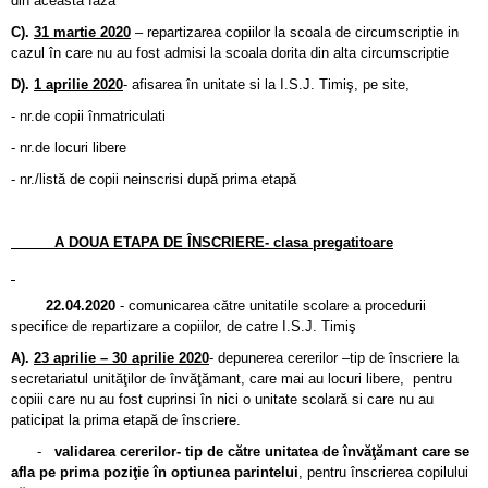
din aceasta faza
C).
31 martie 2020
– repartizarea copiilor la scoala de circumscriptie in
cazul în care nu au fost admisi la scoala dorita din alta circumscriptie
D).
1 aprilie 2020
- afisarea în unitate si la I.S.J. Timiş, pe site,
- nr.de copii înmatriculati
- nr.de locuri libere
- nr./listă de copii neinscrisi după prima etapă
A DOUA ETAPA DE ÎNSCRIERE- clasa pregatitoare
22.04.2020
- comunicarea către unitatile scolare a procedurii
specifice de repartizare a copiilor, de catre I.S.J. Timiş
A).
23 aprilie – 30 aprilie 2020
- depunerea cererilor –tip de înscriere la
secretariatul unităţilor de învăţămant, care mai au locuri libere, pentru
copiii care nu au fost cuprinsi în nici o unitate scolară si care nu au
paticipat la prima etapă de înscriere.
-
validarea cererilor- tip de către unitatea de învăţămant care se
afla pe prima poziţie în optiunea parintelui
, pentru înscrierea copilului