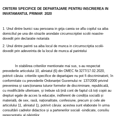
CRITERII SPECIFICE DE DEPARTAJARE PENTRU INSCRIEREA IN
INVATAMANTUL PRIMAR
2020
1. Unul dintre bunici sau persoana in grija careia se afla copilul sa aiba
domiciliul pe una din strazile arondate circumscriptiei scolii noastre-
dovedit prin declaratie notariala
2. Unul dintre parinti sa aiba locul de munca in circumscriptia scolii-
dovedit prin adeverinta de la locul de munca al parintelui
In stabilirea criteriilor mentionate mai sus, s-au respectat
prevederile articolului 10, aliniatul (6) din OMEC Nr.3277/17.02.2020,
potrivit căruia: criteriile specifice de departajare nu pot fi discriminatorii, în
conformitate cu prevederile Ordonanței Guvernului nr. 137/2000 privind
prevenirea și sancționarea tuturor formelor de discriminare, republicată,
cu modificările ulterioare, și trebuie să țină cont de faptul că toți copiii au
drepturi egale de acces la educație, indiferent de condiția socială și
materială, de sex, rasă, naționalitate, confesiune, precum și cele ale
articolului 11, aliniatul 1), potrivit căruia: acestea sunt elaborate în urma
consultării cadrelor didactice și a partenerilor sociali -sindicate, consiliu
reprezentativ al părinților.