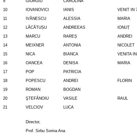
9
GIURGIU
CAROLINA
10
IOVANOVICI
IANIS
VENIT IN 
11
IVĂNESCU
ALESSIA
MARIA
12
LĂCĂTUȘU
ANDREEAS
IONUȚ
13
MARCU
RAREȘ
ANDREI
14
MEIXNER
ANTONIA
NICOLET
15
NICA
BIANCA
VENITA IN
16
OANCEA
DENISA
MARIA
17
POP
PATRICIA
18
POPESCU
ANDREI
FLORIN
19
ROMAN
BOGDAN
20
ŞTEFĂNOIU
VASILE
RAUL
21
VELCIOV
LUCA
Director,
Prof. Sirbu Sorina Ana