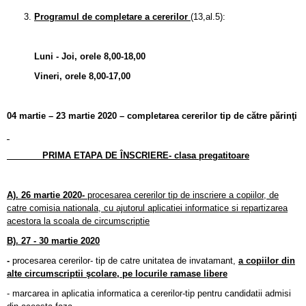
Programul de completare a cererilor
(13,al.5):
Luni - Joi, orele 8,00-18,00
Vineri, orele 8,00-17,00
04 martie – 23 martie 2020 – completarea cererilor tip de către părinţi
PRIMA ETAPA DE ÎNSCRIERE- clasa pregatitoare
A). 26 martie 2020-
procesarea cererilor tip de inscriere a copiilor, de
catre comisia nationala, cu ajutorul aplicatiei informatice si repartizarea
acestora la scoala de circumscriptie
B).
27 - 30 martie 2020
-
procesarea cererilor- tip de catre unitatea de invatamant,
a copiilor din
alte circumscriptii şcolare, pe locurile ramase libere
- marcarea in aplicatia informatica a cererilor-tip pentru candidatii admisi