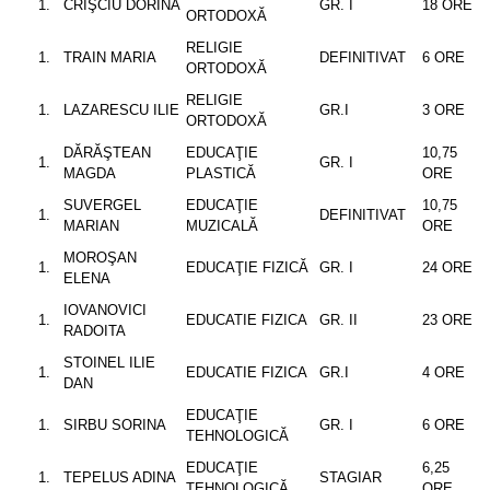
CRÎŞCIU DORINA
GR. I
18 ORE
ORTODOXĂ
RELIGIE
TRAIN MARIA
DEFINITIVAT
6 ORE
ORTODOXĂ
RELIGIE
LAZARESCU ILIE
GR.I
3 ORE
ORTODOXĂ
DĂRĂŞTEAN
EDUCAŢIE
10,75
GR. I
MAGDA
PLASTICĂ
ORE
SUVERGEL
EDUCAŢIE
10,75
DEFINITIVAT
MARIAN
MUZICALĂ
ORE
MOROŞAN
EDUCAŢIE FIZICĂ
GR. I
24 ORE
ELENA
IOVANOVICI
EDUCATIE FIZICA
GR. II
23 ORE
RADOITA
STOINEL ILIE
EDUCATIE FIZICA
GR.I
4 ORE
DAN
EDUCAŢIE
SIRBU SORINA
GR. I
6 ORE
TEHNOLOGICĂ
EDUCAŢIE
6,25
TEPELUS ADINA
STAGIAR
TEHNOLOGICĂ
ORE