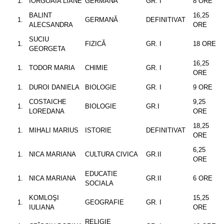
IORGOAIA LIANE
GERMANĂ
GR. I
8 ORE
BALINT
16,25
GERMANĂ
DEFINITIVAT
ALECSANDRA
ORE
SUCIU
FIZICĂ
GR. I
18 ORE
GEORGETA
16,25
TODOR MARIA
CHIMIE
GR. I
ORE
DUROI DANIELA
BIOLOGIE
GR. I
9 ORE
COSTAICHE
9,25
BIOLOGIE
GR.I
LOREDANA
ORE
18,25
MIHALI MARIUS
ISTORIE
DEFINITIVAT
ORE
6,25
NICA MARIANA
CULTURA CIVICA
GR.II
ORE
EDUCATIE
NICA MARIANA
GR.II
6 ORE
SOCIALA
KOMLOŞI
15,25
GEOGRAFIE
GR. I
IULIANA
ORE
RELIGIE