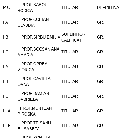
PROF.SABOU
P C
TITULAR
DEFINITIVAT
RODICA
PROF.COLTAN
I A
TITULAR
GR. I
CLAUDIA
SUPLINITOR
I B
PROF.SIRBU EMILIA
GR. I
CALIFICAT
PROF.BOCSAN ANA
I C
TITULAR
GR. I
AMARIA
PROF.OPREA
IIA
TITULAR
GR. I
VIORICA
PROF.GAVRILA
IIB
TITULAR
GR. I
OANA
PROF.DAMIAN
IIC
TITULAR
GR. I
GABRIELA
PROF.MUNTEAN
III A
TITULAR
GR. I
PIROSKA
PROF.TEISANU
III B
TITULAR
GR. I
ELISABETA
PROF.BONTILA