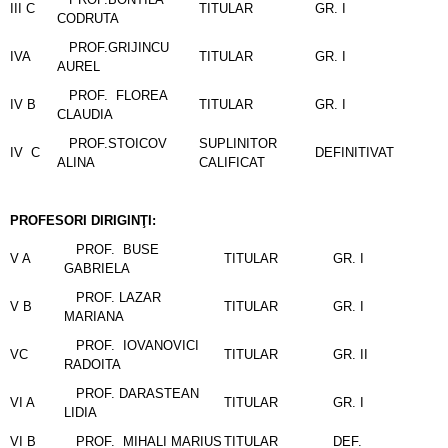
III C
TITULAR
GR. I
CODRUTA
PROF.GRIJINCU
IVA
TITULAR
GR. I
AUREL
PROF. FLOREA
IV B
TITULAR
GR. I
CLAUDIA
PROF.STOICOV
SUPLINITOR
IV C
DEFINITIVAT
ALINA
CALIFICAT
PROFESORI DIRIGINŢI:
PROF. BUSE
V A
TITULAR
GR. I
GABRIELA
PROF. LAZAR
V B
TITULAR
GR. I
MARIANA
PROF. IOVANOVICI
VC
TITULAR
GR. II
RADOITA
PROF. DARASTEAN
VI A
TITULAR
GR. I
LIDIA
VI B
PROF. MIHALI MARIUS
TITULAR
DEF.