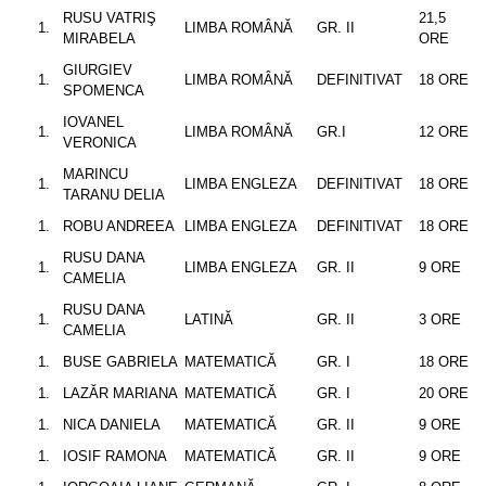
RUSU VATRIŞ
21,5
LIMBA ROMÂNĂ
GR. II
MIRABELA
ORE
GIURGIEV
LIMBA ROMÂNĂ
DEFINITIVAT
18 ORE
SPOMENCA
IOVANEL
LIMBA ROMÂNĂ
GR.I
12 ORE
VERONICA
MARINCU
LIMBA ENGLEZA
DEFINITIVAT
18 ORE
TARANU DELIA
ROBU ANDREEA
LIMBA ENGLEZA
DEFINITIVAT
18 ORE
RUSU DANA
LIMBA ENGLEZA
GR. II
9 ORE
CAMELIA
RUSU DANA
LATINĂ
GR. II
3 ORE
CAMELIA
BUSE GABRIELA
MATEMATICĂ
GR. I
18 ORE
LAZĂR MARIANA
MATEMATICĂ
GR. I
20 ORE
NICA DANIELA
MATEMATICĂ
GR. II
9 ORE
IOSIF RAMONA
MATEMATICĂ
GR. II
9 ORE