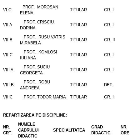
PROF. MOROSAN
VI C
TITULAR
GR. I
ELENA
PROF. CRISCIU
VII A
TITULAR
GR. I
DORINA
PROF. RUSU VATRIS
VII B
TITULAR
GR. II
MIRABELA
PROF. KOMLOSI
VII C
TITULAR
GR. I
IULIANA
PROF. SUCIU
VIII A
TITULAR
GR. I
GEORGETA
PROF. ROBU
VIII B
TITULAR
DEF.
ANDREEA
VIIIC
PROF. TODOR MARIA
TITULAR
GR. I
REPARTIZAREA PE DISCIPLINE:
NUMELE
NR.
GRAD
NR.
CADRULUI
SPECIALITATEA
CRT.
DIDACTIC
ORE
DIDACTIC