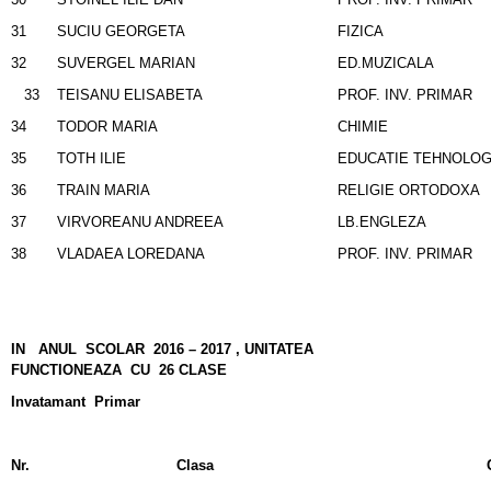
31
SUCIU GEORGETA
FIZICA
32
SUVERGEL MARIAN
ED.MUZICALA
33
TEISANU ELISABETA
PROF. INV. PRIMAR
34
TODOR MARIA
CHIMIE
35
TOTH ILIE
EDUCATIE TEHNOLOG
36
TRAIN MARIA
RELIGIE ORTODOXA
37
VIRVOREANU ANDREEA
LB.ENGLEZA
38
VLADAEA LOREDANA
PROF. INV. PRIMAR
IN ANUL SCOLAR 2016 – 2017 , UNITATEA
FUNCTIONEAZA CU 26 CLASE
Invatamant Primar
Nr.
Clasa
Cadrul