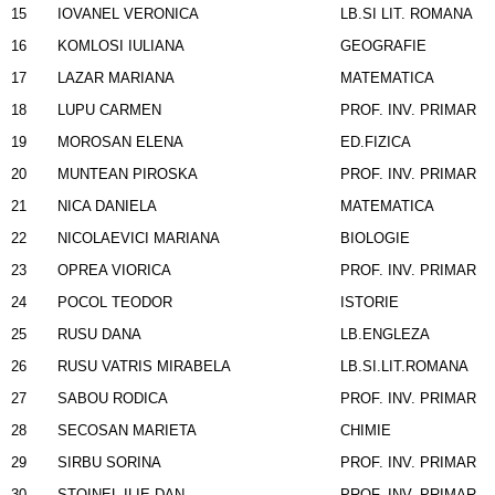
15
IOVANEL VERONICA
LB.SI LIT. ROMANA
16
KOMLOSI IULIANA
GEOGRAFIE
17
LAZAR MARIANA
MATEMATICA
18
LUPU CARMEN
PROF. INV. PRIMAR
19
MOROSAN ELENA
ED.FIZICA
20
MUNTEAN PIROSKA
PROF. INV. PRIMAR
21
NICA DANIELA
MATEMATICA
22
NICOLAEVICI MARIANA
BIOLOGIE
23
OPREA VIORICA
PROF. INV. PRIMAR
24
POCOL TEODOR
ISTORIE
25
RUSU DANA
LB.ENGLEZA
26
RUSU VATRIS MIRABELA
LB.SI.LIT.ROMANA
27
SABOU RODICA
PROF. INV. PRIMAR
28
SECOSAN MARIETA
CHIMIE
29
SIRBU SORINA
PROF. INV. PRIMAR
30
STOINEL ILIE DAN
PROF. INV. PRIMAR