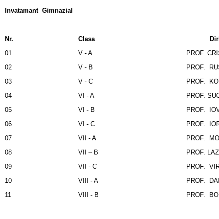
Invatamant Gimnazial
Nr.
Clasa
Dirigi
01
V - A
PROF. CRI
02
V - B
PROF. RUS
03
V - C
PROF. KOM
04
VI - A
PROF. SUC
05
VI - B
PROF. IOV
06
VI - C
PROF. IOR
07
VII - A
PROF. MO
08
VII – B
PROF. LAZ
09
VII - C
PROF. VI
10
VIII - A
PROF. DA
11
VIII - B
PROF. BOR