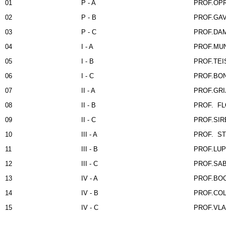
01
P - A
PROF.OPR
02
P - B
PROF.GAV
03
P - C
PROF.DAM
04
I - A
PROF.MUN
05
I - B
PROF.TEIS
06
I - C
PROF.BON
07
II - A
PROF.GRIJ
08
II - B
PROF. FL
09
II - C
PROF.SIR
10
III - A
PROF. ST
11
III - B
PROF.LUP
12
III - C
PROF.SAB
13
IV - A
PROF.BOC
14
IV - B
PROF.COL
15
IV - C
PROF.VLA