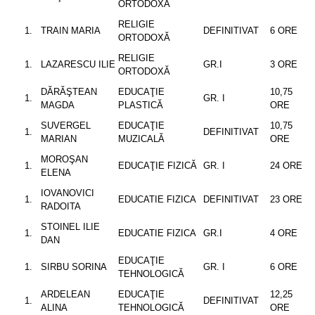
ORTODOXĂ
RELIGIE
TRAIN MARIA
DEFINITIVAT
6 ORE
ORTODOXĂ
RELIGIE
LAZARESCU ILIE
GR.I
3 ORE
ORTODOXĂ
DĂRĂŞTEAN
EDUCAŢIE
10,75
GR. I
MAGDA
PLASTICĂ
ORE
SUVERGEL
EDUCAŢIE
10,75
DEFINITIVAT
MARIAN
MUZICALĂ
ORE
MOROŞAN
EDUCAŢIE FIZICĂ
GR. I
24 ORE
ELENA
IOVANOVICI
EDUCATIE FIZICA
DEFINITIVAT
23 ORE
RADOITA
STOINEL ILIE
EDUCATIE FIZICA
GR.I
4 ORE
DAN
EDUCAŢIE
SIRBU SORINA
GR. I
6 ORE
TEHNOLOGICĂ
ARDELEAN
EDUCAŢIE
12,25
DEFINITIVAT
ALINA
TEHNOLOGICĂ
ORE