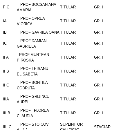
PROF.BOCSAN ANA
P C
TITULAR
GR. I
AMARIA
PROF.OPREA
IA
TITULAR
GR. I
VIORICA
IB
PROF.GAVRILA OANA
TITULAR
GR. I
PROF.DAMIAN
IC
TITULAR
GR. I
GABRIELA
PROF.MUNTEAN
II A
TITULAR
GR. I
PIROSKA
PROF.TEISANU
II B
TITULAR
GR. I
ELISABETA
PROF.BONTILA
II C
TITULAR
GR. I
CODRUTA
PROF.GRIJINCU
IIIA
TITULAR
GR. I
AUREL
PROF. FLOREA
III B
TITULAR
GR. I
CLAUDIA
PROF.STOICOV
SUPLINITOR
III C
STAGIAR
ALINA
CALIFICAT