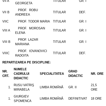
VII A
TITULAR
GR. I
GEORGETA
PROF. ROBU
VII B
TITULAR
DEF.
ANDREEA
VIIC
PROF. TODOR MARIA
TITULAR
GR. I
PROF. MOROSAN
VIII A
TITULAR
GR. I
ELENA
PROF. LAZAR
VIII B
TITULAR
GR. I
MARIANA
PROF. IOVANOVICI
VIIIC
TITULAR
DEF.
RADOITA
REPARTIZAREA PE DISCIPLINE:
NUMELE
NR.
GRAD
CADRULUI
SPECIALITATEA
NR. ORE
CRT.
DIDACTIC
DIDACTIC
RUSU VATRIŞ
21,5
LIMBA ROMÂNĂ
GR. II
MIRABELA
ORE
GIURGIEV
LIMBA ROMÂNĂ
DEFINITIVAT
18 ORE
SPOMENCA