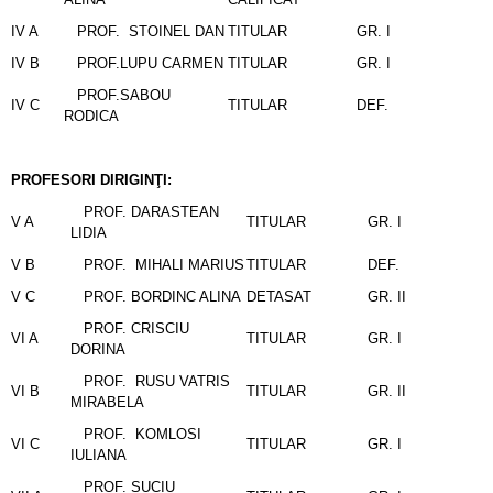
IV A
PROF. STOINEL DAN
TITULAR
GR. I
IV B
PROF.LUPU CARMEN
TITULAR
GR. I
PROF.SABOU
IV C
TITULAR
DEF.
RODICA
PROFESORI DIRIGINŢI:
PROF. DARASTEAN
V A
TITULAR
GR. I
LIDIA
V B
PROF. MIHALI MARIUS
TITULAR
DEF.
V C
PROF. BORDINC ALINA
DETASAT
GR. II
PROF. CRISCIU
VI A
TITULAR
GR. I
DORINA
PROF. RUSU VATRIS
VI B
TITULAR
GR. II
MIRABELA
PROF. KOMLOSI
VI C
TITULAR
GR. I
IULIANA
PROF. SUCIU