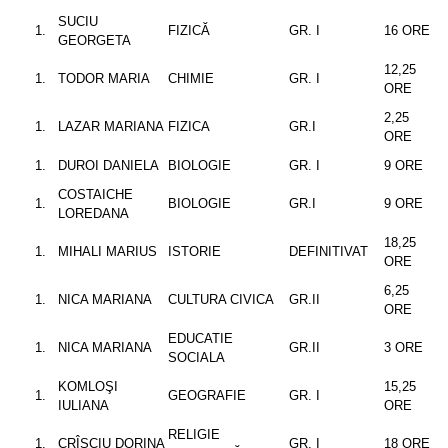
SUCIU
FIZICĂ
GR. I
16 ORE
GEORGETA
12,25
TODOR MARIA
CHIMIE
GR. I
ORE
2,25
LAZAR MARIANA
FIZICA
GR.I
ORE
DUROI DANIELA
BIOLOGIE
GR. I
9 ORE
COSTAICHE
BIOLOGIE
GR.I
9 ORE
LOREDANA
18,25
MIHALI MARIUS
ISTORIE
DEFINITIVAT
ORE
6,25
NICA MARIANA
CULTURA CIVICA
GR.II
ORE
EDUCATIE
NICA MARIANA
GR.II
3 ORE
SOCIALA
KOMLOŞI
15,25
GEOGRAFIE
GR. I
IULIANA
ORE
RELIGIE
CRÎŞCIU DORINA
GR. I
18 ORE