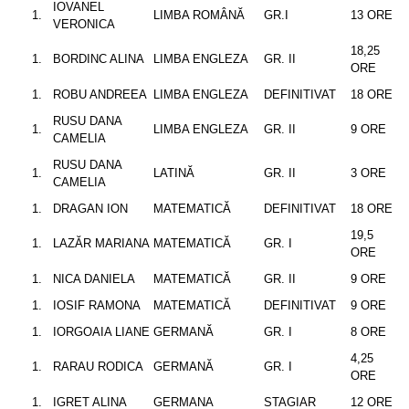
IOVANEL
LIMBA ROMÂNĂ
GR.I
13 ORE
VERONICA
18,25
BORDINC ALINA
LIMBA ENGLEZA
GR. II
ORE
ROBU ANDREEA
LIMBA ENGLEZA
DEFINITIVAT
18 ORE
RUSU DANA
LIMBA ENGLEZA
GR. II
9 ORE
CAMELIA
RUSU DANA
LATINĂ
GR. II
3 ORE
CAMELIA
DRAGAN ION
MATEMATICĂ
DEFINITIVAT
18 ORE
19,5
LAZĂR MARIANA
MATEMATICĂ
GR. I
ORE
NICA DANIELA
MATEMATICĂ
GR. II
9 ORE
IOSIF RAMONA
MATEMATICĂ
DEFINITIVAT
9 ORE
IORGOAIA LIANE
GERMANĂ
GR. I
8 ORE
4,25
RARAU RODICA
GERMANĂ
GR. I
ORE
IGRET ALINA
GERMANA
STAGIAR
12 ORE