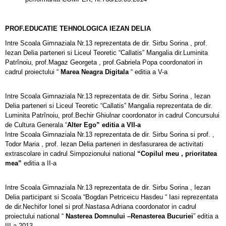
PROF.EDUCATIE TEHNOLOGICA IEZAN DELIA
Intre Scoala Gimnaziala Nr.13 reprezentata de dir. Sirbu Sorina , prof.
Iezan Delia parteneri si Liceul Teoretic “Callatis” Mangalia dir.Luminita
Patrînoiu, prof.Magaz Georgeta , prof.Gabriela Popa coordonatori in
cadrul proiectului “
Marea Neagra Digitala
“ editia a V-a
Intre Scoala Gimnaziala Nr.13 reprezentata de dir. Sirbu Sorina , Iezan
Delia parteneri si Liceul Teoretic “Callatis” Mangalia reprezentata de dir.
Luminita Patrînoiu, prof.Bechir Ghiulnar coordonator in cadrul Concursului
de Cultura Generala “
Alter Ego” editia a VII-a
Intre Scoala Gimnaziala Nr.13 reprezentata de dir. Sirbu Sorina si prof. ,
Todor Maria , prof. Iezan Delia parteneri in desfasurarea de activitati
extrascolare in cadrul Simpozionului national
“Copilul meu , prioritatea
mea”
editia a II-a
Intre Scoala Gimnaziala Nr.13 reprezentata de dir. Sirbu Sorina , Iezan
Delia participant si Scoala “Bogdan Petriceicu Hasdeu “ Iasi reprezentata
de dir.Nechifor Ionel si prof.Nastasa Adriana coordonator in cadrul
proiectului national “
Nasterea Domnului –Renasterea Bucuriei
” editia a
III-a 2013