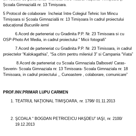
Școala Gimnazială nr. 13 Timișoara.
5 Protocol de colaborare încheiat între Colegiul Tehnic Ion Mincu
Timișoara si Școala Gimnazială nr. 13 Timișoara în cadrul proiectului
educațional
Bucuriile iernii
6.Acord de parteneriat cu Gradinita P.P. Nr. 23 Timisoara si cu
OSP-Photo Art Media, in cadrul proiectului “ Micii fotografi”
7.Acord de parteneriat cu Gradinita P.P. Nr. 23 Timisoara, in cadrul
proiectelor “Kalokagathia”, “Sa citim pentru mileniul 3” si Campania “Viata”
8.Acord de parteneriat cu Scoala Gimnaziala Dalboset/ Caras-
Severin- Scoala Gimnaziala nr. 13 Timisoara- Scoala Gimnaziala nr. 18
Timisoara, in cadrul proiectului ,, Cunoastere , colaborare, comunicare”
PROF.INV.PRIMAR LUPU CARMEN
TEATRUL NAŢIONAL TIMIŞOARA, nr. 1798/ 01.11.2013
ŞCOALA “ BOGDAN PETRICEICU HAŞDEU” IAŞI, nr. 2100/
19.12.2013