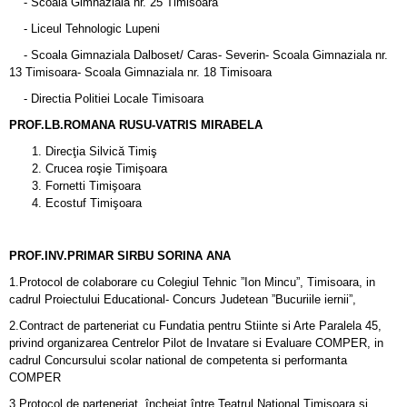
- Scoala Gimnaziala nr. 25 Timisoara
- Liceul Tehnologic Lupeni
- Scoala Gimnaziala Dalboset/ Caras- Severin- Scoala Gimnaziala nr.
13 Timisoara- Scoala Gimnaziala nr. 18 Timisoara
- Directia Politiei Locale Timisoara
PROF.LB.ROMANA RUSU-VATRIS MIRABELA
Direcţia Silvică Timiş
Crucea roşie Timişoara
Fornetti Timişoara
Ecostuf Timişoara
PROF.INV.PRIMAR SIRBU SORINA ANA
1.Protocol de colaborare cu Colegiul Tehnic ”Ion Mincu”, Timisoara, in
cadrul Proiectului Educational- Concurs Judetean ”Bucuriile iernii”,
2.Contract de parteneriat cu Fundatia pentru Stiinte si Arte Paralela 45,
privind organizarea Centrelor Pilot de Invatare si Evaluare COMPER, in
cadrul Concursului scolar national de competenta si performanta
COMPER
3.Protocol de parteneriat încheiat între Teatrul Național Timișoara și