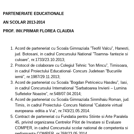
PARTENERIATE EDUCATIONALE
AN SCOLAR 2013-2014
PROF. INV.PRIMAR FLOREA CLAUDIA
Acord de parteneriat cu Scoala Gimnaziala ”Teofil Valcu”, Hanesti,
jud. Botosani, in cadrul Concursului National ”Toamna- fantezie si
culoare”, nr.1733/23.10.2013;
Protocol de colaborare cu Colegiul Tehnic ”Ion Mincu”, Timisoara,
in cadrul Proiectului Educational- Concurs Judetean ”Bucuriile
iernii”, nr.1987/29.11.2013;
Acord de parteneriat cu Scoala ”Bogdan Petriceicu Hasdeu”, Iasi,
in cadrul Concursului International ”Sarbatoarea Invierii – Lumina
Sufletelor Noastre”, nr.548/07.04.2014;
Acord de parteneriat cu Scoala Gimnaziala Sinmihaiu Roman, jud.
Timis, in cadrul Proiectului- Concurs National ”Calatorie virtual
europeana- editia a V-a”, nr.743/21.05.2014.
Contract de parteneriat cu Fundatia pentru Stiinte si Arte Paralela
45, privind organizarea Centrelor Pilot de Invatare si Evaluare
COMPER, in cadrul Concursului scolar national de competenta si
performanta COMPER, nr.768/23.05.2014