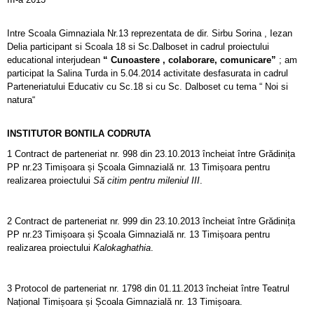
Intre Scoala Gimnaziala Nr.13 reprezentata de dir. Sirbu Sorina , Iezan
Delia participant si Scoala 18 si Sc.Dalboset in cadrul proiectului
educational interjudean
“ Cunoastere , colaborare, comunicare”
; am
participat la Salina Turda in 5.04.2014 activitate desfasurata in cadrul
Parteneriatului Educativ cu Sc.18 si cu Sc. Dalboset cu tema “ Noi si
natura“
INSTITUTOR BONTILA CODRUTA
1 Contract de parteneriat nr. 998 din 23.10.2013 încheiat între Grădinița
PP nr.23 Timișoara și Școala Gimnazială nr. 13 Timișoara pentru
realizarea proiectului
Să citim pentru mileniul III
.
2 Contract de parteneriat nr. 999 din 23.10.2013 încheiat între Grădinița
PP nr.23 Timișoara și Școala Gimnazială nr. 13 Timișoara pentru
realizarea proiectului
Kalokaghathia
.
3 Protocol de parteneriat nr. 1798 din 01.11.2013 încheiat între Teatrul
Național Timișoara și Școala Gimnazială nr. 13 Timișoara.