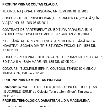
PROF.INV.PRIMAR COLTAN CLAUDIA
TEATRUL NAŢIONAL TIMIŞOARA, NR. 1799 DIN 01.11.2013
CONCURSUL INTERDISCIPLINAR „PERFORMER LA ŞCOALĂ ŞI ÎN
VIAŢĂ”, NR. 651 DIN 05.05.2014
CONTRACT DE PARTENERIAT CU EDITURA PARALELA 45 IN
CADRUL CONCURSULUI COMPER, NR. 768 DIN 23.05.2014
“ DE SĂNĂTATEA PLANETEI NOASTRE DEPINDE SĂNĂTATEA
NOASTRĂ”, SCOALA DIMITRIE STURDZA TECUCI, NR. 1586 DIN
17.10.2013
CONCURS REGIONAL CULTURAL-ARTISTIC “ORIZONTURI LOCALE”,
EDITIA A II-A , BAIA MARE, NR. 665 DIN 07.05.2014
CONCURS “BUCURIILE IERNII”, COLEGIUL TEHNIC ION MINCU,
TIMISOARA, 198 din 2.12.2013
PROF.INV.PRIMAR MUNTEAN PIROSKA
Parteneriat la PROIECTUL EDUCAŢIONAL- CONCURS JUDEŢEAN
,,BUCURIILE IERNII” cu Colegiul Tehnic ,,Ion Mincu”, Timişoara,
29.11.2013
PROF.ED.TEHNOLOGICA DARASTEAN LIDIA MAGDALENA