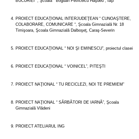
BUCURIEI “, Şcoala “ Bogdan Petriceicu Haşdeu”, Iaşi
PROIECT EDUCAŢIONAL INTERJUDEŢEAN “ CUNOAŞTERE,
COLABORARE, COMUNICARE “, Şcoala Gimnazială Nr. 18
Timişoara, Şcoala Gimnazială Dalboşeţ, Caraş-Severin
PROIECT EDUCAŢIONAL “ NOI ŞI EMINESCU”, proiectul clasei
PROIECT EDUCAŢIONAL “ VOINICEL”, PITEŞTI
PROIECT NAŢIONAL “ TU RECICLEZI, NOI TE PREMIEM”
PROIECT NAŢIONAL “ SĂRBĂTORI DE IARNĂ”, Şcoala
Gimnazială Vlădeni
PROIECT ATELIARUL ING