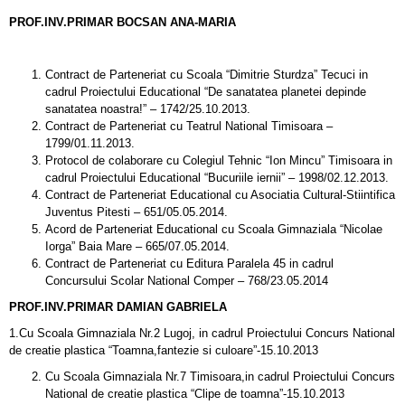
PROF.INV.PRIMAR BOCSAN ANA-MARIA
Contract de Parteneriat cu Scoala “Dimitrie Sturdza” Tecuci in
cadrul Proiectului Educational “De sanatatea planetei depinde
sanatatea noastra!” – 1742/25.10.2013.
Contract de Parteneriat cu Teatrul National Timisoara –
1799/01.11.2013.
Protocol de colaborare cu Colegiul Tehnic “Ion Mincu” Timisoara in
cadrul Proiectului Educational “Bucuriile iernii” – 1998/02.12.2013.
Contract de Parteneriat Educational cu Asociatia Cultural-Stiintifica
Juventus Pitesti – 651/05.05.2014.
Acord de Parteneriat Educational cu Scoala Gimnaziala “Nicolae
Iorga” Baia Mare – 665/07.05.2014.
Contract de Parteneriat cu Editura Paralela 45 in cadrul
Concursului Scolar National Comper – 768/23.05.2014
PROF.INV.PRIMAR DAMIAN GABRIELA
1.Cu Scoala Gimnaziala Nr.2 Lugoj, in cadrul Proiectului Concurs National
de creatie plastica “Toamna,fantezie si culoare”-15.10.2013
Cu Scoala Gimnaziala Nr.7 Timisoara,in cadrul Proiectului Concurs
National de creatie plastica “Clipe de toamna”-15.10.2013