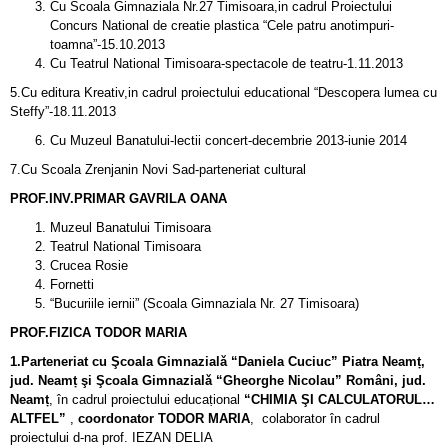
Cu Scoala Gimnaziala Nr.27 Timisoara,in cadrul Proiectului
Concurs National de creatie plastica “Cele patru anotimpuri-
toamna”-15.10.2013
Cu Teatrul National Timisoara-spectacole de teatru-1.11.2013
5.Cu editura Kreativ,in cadrul proiectului educational “Descopera lumea cu
Steffy”-18.11.2013
Cu Muzeul Banatului-lectii concert-decembrie 2013-iunie 2014
7.Cu Scoala Zrenjanin Novi Sad-parteneriat cultural
PROF.INV.PRIMAR GAVRILA OANA
Muzeul Banatului Timisoara
Teatrul National Timisoara
Crucea Rosie
Fornetti
“Bucuriile iernii” (Scoala Gimnaziala Nr. 27 Timisoara)
PROF.FIZICA TODOR MARIA
1.Parteneriat cu Şcoala Gimnazialǎ “Daniela Cuciuc” Piatra Neamṭ,
jud. Neamṭ şi Şcoala Gimnazialǎ “Gheorghe Nicolau” Rom­­­âni, jud.
Neamṭ
, în cadrul proiectului educaṭional
“CHIMIA ŞI CALCULATORUL…
ALTFEL”
,
coordonator TODOR MARIA
, colaborator în cadrul
proiectului d-na prof. IEZAN DELIA