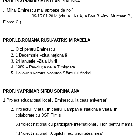
PROF.INV.PRIMAR MUNTEAN PIROSKA
,, Mihai Eminescu mai aproape de noi”
09-15.01.2014 (cls. a III-a A, a IV-a B –înv. Muntean P.,
Florea C.)
PROF.LB.ROMANA RUSU-VATRIS MIRABELA
O zi pentru Eminescu
1 Decembrie –ziua naţională
24 ianuarie –Ziua Unirii
1989 – Revoluţia de la Timişoara
Hallowen versus Noaptea Sfântului Andrei
PROF.INV.PRIMAR SIRBU SORINA ANA
1.Proiect educațional local ,,Eminescu, la ceas aniversar”
Proiectul “Viata”, in cadrul Campaniei Nationale Viata, in
colaborare cu DSP Timis
3.Proiect national cu participare international ,,Flori pentru mama”
4.Proiect national ,,Copilul meu, prioritatea mea”