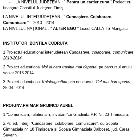
- LA NIVELUL JUDEŢEAN : “
Pentru un cartier curat
“ Proiect cu
finanţare Consiliul Judeţean Timiş
LA NIVELUL INTERJUDEŢEAN : “
Cunoaştere. Colaborare.
Comunicare
“ – 2010 - 2014
LA NIVELUL NAŢIONAL : “
ALTER EGO
“ Liceul CALLATIS Mangalia
INSTITUTOR BONTILA CODRUTA
1 Proiectul educațional interjudețean
Cunoaștere, colaborare, comunicare
2010-2014
2 Proiect educațional
Noi ducem tradiția mai departe
, pe parcursul anului
școlar 2013-2014
3 Proiect educațional
Kalokaghathia
prin concursul
Cel mai bun sportiv
,
25.04. 2014
PROF.INV.PRIMAR GRIJINCU AUREL
1.“Comunicam, relationam, invatam”cu Gradinita P.P. Nr. 23 Timisoara.
2.Pr. ed. Interj. “Cunoastere, colaborare, comunicare”, cu Scoala
Gimnaziala nr. 18 Timisoara si Scoala Gimnaziala Dalboset, jud. Caras
Severin