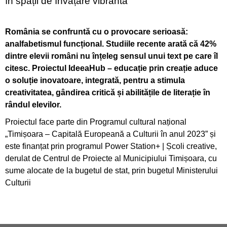
în spații de învățare vibrantă
România se confruntă cu o provocare serioasă:
analfabetismul funcțional. Studiile recente arată că 42%
dintre elevii români nu înțeleg sensul unui text pe care îl
citesc. Proiectul IdeeaHub – educație prin creație aduce
o soluție inovatoare, integrată, pentru a stimula
creativitatea, gândirea critică și abilitățile de literație în
rândul elevilor.
Proiectul face parte din Programul cultural național
„Timișoara – Capitală Europeană a Culturii în anul 2023” și
este finanțat prin programul Power Station+ | Școli creative,
derulat de Centrul de Proiecte al Municipiului Timișoara, cu
sume alocate de la bugetul de stat, prin bugetul Ministerului
Culturii