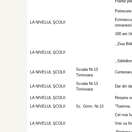
Plante pre
Petrecere
Eminescu,
LA NIVELUL ŞCOLII
romanesti
100 ani U
,,Ziua Bibl
LA NIVELUL ŞCOLII
,,Sărbător
Scoala Nr.13
LA NIVELUL ŞCOLII
Centenarul
Timisoara
Scoala Nr.13
LA NIVELUL ŞCOLII
Dar din da
Timisoara
LA NIVELUL ŞCOLII
Respira v
LA NIVELUL ŞCOLII
Sc. Gimn. Nr.13
“Toamna, 
Cel mai h
LA NIVELUL ŞCOLII
Vrei sa fi
Prietena 