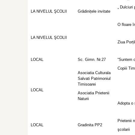
„ Dulciuri
LA NIVELUL ŞCOLII
Grădinițele invitate
O floare î
LA NIVELUL ŞCOLII
Ziua Porț
LOCAL
Sc. Gimn. Nr.27
“Suntem c
Copiii Tim
Asociatia Culturala
Salvati Patrimoniul
Timisoarei
LOCAL
Asociatia Prietenii
Naturii
Adopta o 
Prietenii n
LOCAL
Gradinita PP2
şcolarii