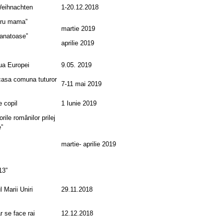
Weihnachten
1-20.12.2018
ntru mama”
martie 2019
sanatoase”
aprilie 2019
iua Europei
9.05. 2019
casa comuna tuturor
7-11 mai 2019
 copil
1 Iunie 2019
orile românilor prilej
e”
martie- aprilie 2019
13”
 Marii Uniri
29.11.2018
r se face rai
12.12.2018