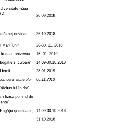
 diversitate -Ziua
ă A
26.09.2018
ndrăzneţ dovleac
26.10.2018
 Marii Uniri
26-30. 11. 2018
la ceas aniversar
15. 01. 2019
bogatie si culoare”
14.09-30.10.2018
 iernii
28.01.2019
Comoara sufletului
06.11.2018
răciunului în dar”
ăm fizica pornind de
mente”
Bogăție şi culoare,,
14.09-30.10 2018
n
31.10.2018