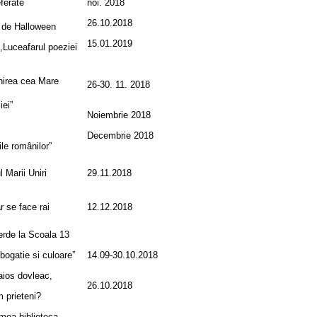
ferate
noi. 2018
26.10.2018
 de Halloween
15.01.2019
Luceafarul poeziei
nirea cea Mare
26-30. 11. 2018
iei”
Noiembrie 2018
Decembrie 2018
ile românilor”
 Marii Uniri
29.11.2018
r se face rai
12.12.2018
erde la Scoala 13
bogatie si culoare”
14.09-30.10.2018
aios dovleac,
26.10.2018
m prieteni?
mea biblioteca