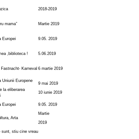
uzica
2018-2019
ntru mama”
Martie 2019
a Europei
9.05. 2019
ea ,biblioteca !
5.06.2019
 Fastnacht- Karneval
6 martie 2019
a Uniunii Europene
9 mai 2019
 la eliberarea
10 iunie 2019
i
a Europei
9.05. 2019
Martie
ltura, Arta
2019
e sunt, stiu cine vreau