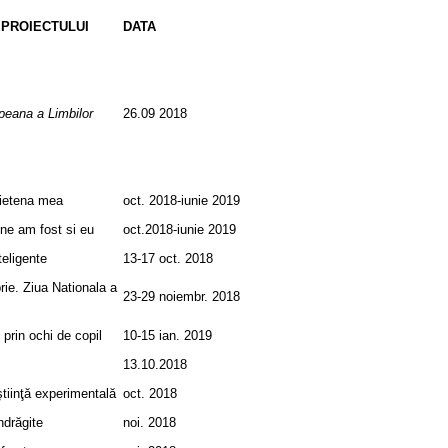
PROIECTULUI
DATA
peana a Limbilor
26.09 2018
rietena mea
oct. 2018-iunie 2019
ine am fost si eu
oct.2018-iunie 2019
teligente
13-17 oct. 2018
ie. Ziua Nationala a
23-29 noiembr. 2018
prin ochi de copil
10-15 ian. 2019
13.10.2018
ştiinţă experimentală
oct. 2018
ndrăgite
noi. 2018