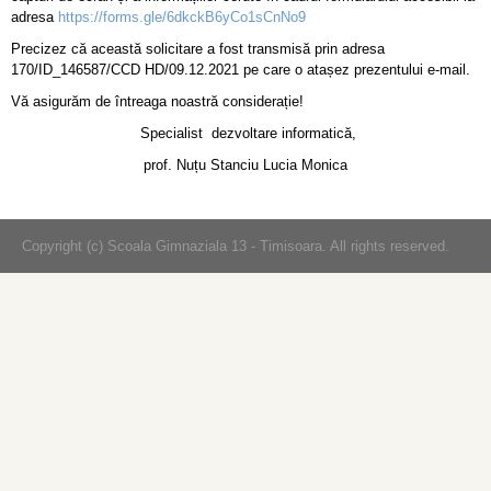
adresa
https://forms.gle/6dkckB6yCo1sCnNo9
Precizez că această solicitare a fost transmisă prin adresa
170/ID_146587/CCD HD/09.12.2021 pe care o atașez prezentului e-mail.
Vă asigurăm de întreaga noastră considerație!
Specialist dezvoltare informatică,
prof. Nuțu Stanciu Lucia Monica
Copyright (c) Scoala Gimnaziala 13 - Timisoara. All rights reserved.