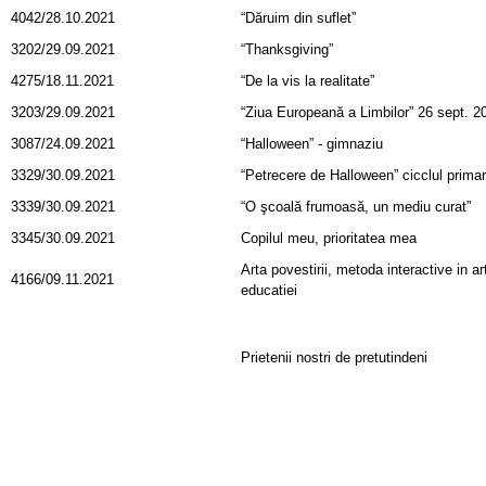
4042/28.10.2021
“Dăruim din suflet”
3202/29.09.2021
“Thanksgiving”
4275/18.11.2021
“De la vis la realitate”
3203/29.09.2021
“Ziua Europeană a Limbilor” 26 sept. 2
3087/24.09.2021
“Halloween” - gimnaziu
3329/30.09.2021
“Petrecere de Halloween” cicclul primar
3339/30.09.2021
“O şcoală frumoasă, un mediu curat”
3345/30.09.2021
Copilul meu, prioritatea mea
Arta povestirii, metoda interactive in ar
4166/09.11.2021
educatiei
Prietenii nostri de pretutindeni