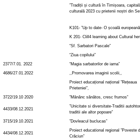
”Tradiții și cultură în Timișoara, capital
culturală 2023 cu prietenii noștri din Se
K101- ”Up to date- O școală europeană
K 201- Clill4 learning about Cultural her
“Sf. Sarbatori Pascale”
“Ziua copilului”
2377/7.01. 2022
“Magia sarbatorilor de iarna”
4686/27.01.2022
,,Promovarea imaginii scolii,,
Proiect educațional național ”Rețeaua
Prieteniei”,
3722/19.10 2020
”Mănânc sănătos, cresc frumos”
”Unicitate si diversitate-Traditii autohto
4433/08.12.2021
traditii ale altor popoare”
3715/19.10.2021
”Dovleacul buclucas”
Proiect educational regional ”Poveste 
4434/08.12.2021
Crăciun”