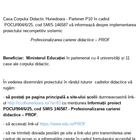
Casa Corpului Didactic Hunedoara - Partener P10 în cadrul
POCU/904/6/25, cod SMIS 146587 vă informează despre implementarea
proiectului necompetitiv sistemic
Profesionalizarea carierei didactice – PROF
Beneficiar: Ministerul Educației
în parteneriat cu 4 universități și 11
case ale corpului didactic.
În vederea diseminării proiectului în rândul tuturor cadrelor didactice vă
rugăm:
-
să postați pe pagina principală a site-ului școlii
dumneavoastră link-
ul
http://ccdhunedoara.ro/?a=83
cu mențiunea
Informații
proiect
POCU/904/6/25, cod SMIS 146587 - Profesionalizarea carierei
didactice – PROF
;
- să accesați link-ul
https://www.edu.ro/PROF
- să ne trimiteți dovada postării pe site a link-ului prin transmiterea unei
capturi de ecran și a informațiilor cerute în cadrul formularului accesibil la