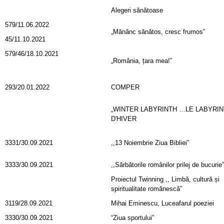
Alegeri sănătoase
579/11.06.2022
„Mănânc sănătos, cresc frumos”
45/11.10.2021
579/46/18.10.2021
„România, țara mea!”
293/20.01.2022
COMPER
„WINTER LABYRINTH …LE LABYRI
D'HIVER
3331/30.09.2021
,,13 Noiembrie Ziua Bibliei”
3333/30.09.2021
,,Sărbătorile românilor prilej de bucurie”
Proiectul Twinning ,, Limbă, cultură și
spiritualitate romănescă”
3119/28.09.2021
Mihai Eminescu, Luceafarul poeziei
3330/30.09.2021
“Ziua sportului”