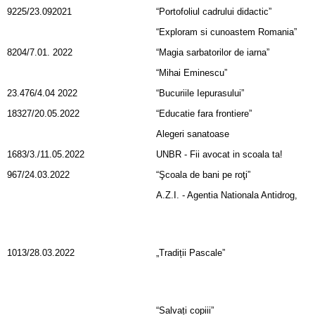
9225/23.092021
“Portofoliul cadrului didactic”
“Exploram si cunoastem Romania”
8204/7.01. 2022
“Magia sarbatorilor de iarna”
“Mihai Eminescu”
23.476/4.04 2022
“Bucuriile Iepurasului”
18327/20.05.2022
“Educatie fara frontiere”
Alegeri sanatoase
1683/3./11.05.2022
UNBR - Fii avocat in scoala ta!
967/24.03.2022
“Şcoala de bani pe roţi”
A.Z.I. - Agentia Nationala Antidrog,
1013/28.03.2022
„Tradiții Pascale”
“Salvați copiii”