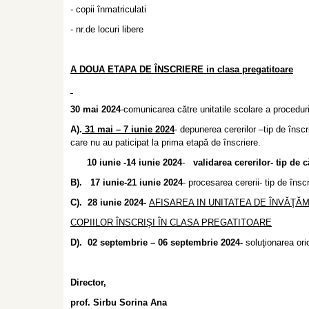
- copii înmatriculati
- nr.de locuri libere
A DOUA ETAPA DE ÎNSCRIERE in clasa pregatitoare
30 mai 2024
-comunicarea către unitatile scolare a procedurii
A).
31 mai – 7 iunie 2024
- depunerea cererilor –tip de înscr
care nu au paticipat la prima etapă de înscriere.
10 iunie -14 iunie 2024
-
validarea cererilor- tip de 
B). 17 iunie-21 iunie 2024
- procesarea cererii- tip de îns
C). 28 iunie 2024-
AFISAREA IN UNITATEA DE ÎNVĂŢĂ
COPIILOR ÎNSCRIŞI ÎN CLASA PREGATITOARE
D). 02 septembrie – 06 septembrie 2024-
soluţionarea ori
Director,
prof. Sirbu Sorina Ana