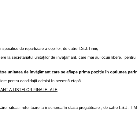
 specifice de repartizare a copiilor, de catre I.S.J.Timiş
iere la secretariatul unităţilor de învăţămant, care mai au locuri libere, pentru 
către unitatea de învăţămant care se aflape prima poziţie în optiunea parin
criere pentru candidaţii admisi în această etapă
MANT A LISTELOR FINALE ALE
căror situatii referitoare la înscrierea în clasa pregatitoare , de catre I.S.J. TI