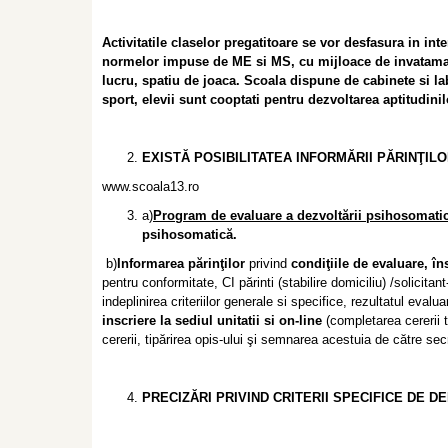
Activitatile claselor pregatitoare se vor desfasura in in
normelor impuse de ME si MS, cu mijloace de invatamant
lucru, spatiu de joaca. Scoala dispune de cabinete si lab
sport, elevii sunt cooptati pentru dezvoltarea aptitudinil
EXISTĂ POSIBILITATEA INFORMĂRII PĂRINŢILO
www.scoala13.ro
a)
Program de evaluare a dezvoltării psihosomati
psihosomatică.
b)
Informarea părinţilor
privind
condiţiile de evaluare, în
pentru conformitate, CI părinti (stabilire domiciliu) /solicit
indeplinirea criteriilor generale si specifice, rezultatul eva
inscriere la sediul unitatii si on-line
(completarea cererii t
cererii, tipărirea opis-ului şi semnarea acestuia de către sec
PRECIZĂRI PRIVIND CRITERII SPECIFICE DE DE