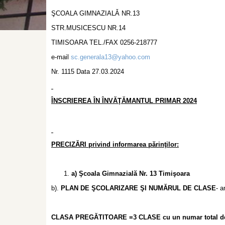
ŞCOALA GIMNAZIALǍ NR.13
STR.MUSICESCU NR.14
TIMISOARA TEL./FAX 0256-218777
e-mail
sc.generala13@yahoo.com
Nr. 1115 Data 27.03.2024
ÎNSCRIEREA ÎN ÎNVĂŢĂMANTUL PRIMAR 2024
PRECIZĂRI privind informarea părinţilor:
a)
Şcoala Gimna
zială
Nr. 13 Timişoara
b).
PLAN DE ŞCOLARIZARE ŞI NUMĂRUL DE CLASE
- a
CLASA PREGĂTITOARE =3 CLASE cu un numar total de 