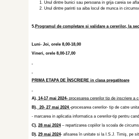
Unul dintre bunici sau persoana in grija careia se afla
Unul dintre parinti sa aiba locul de munca in circumscr
5.
Programul
de completare si validare a cererilor, la se
Luni- Joi, orele 8,00-18,00
Vineri, orele 8,00-17,00
PRIMA ETAPA DE ÎNSCRIERE in clasa pregatitoare
A).
14-17 mai 2024-
procesarea cererilor tip de inscriere a c
B).
20- 27 mai 2024
-
procesarea cererilor- tip de catre uni
- marcarea in aplicatia informatica a cererilor-tip pentru can
C).
28 mai 2024
– repartizarea copiilor la scoala de circumsc
D).
29 mai 2024
- afisarea în unitate si la I.S.J. Timiş, pe si