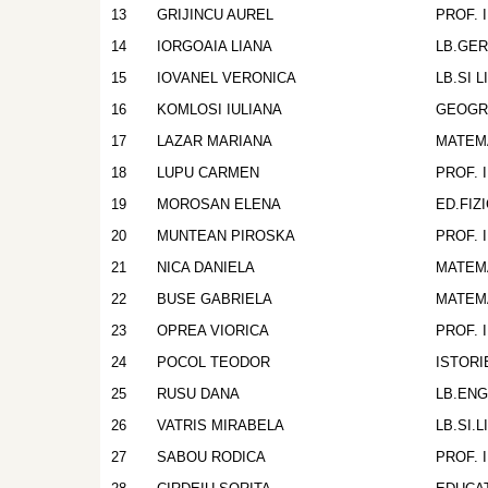
13
GRIJINCU AUREL
PROF. 
14
IORGOAIA LIANA
LB.GE
15
IOVANEL VERONICA
LB.SI 
16
KOMLOSI IULIANA
GEOGR
17
LAZAR MARIANA
MATEM
18
LUPU CARMEN
PROF. 
19
MOROSAN ELENA
ED.FIZ
20
MUNTEAN PIROSKA
PROF. 
21
NICA DANIELA
MATEM
22
BUSE GABRIELA
MATEM
23
OPREA VIORICA
PROF. 
24
POCOL TEODOR
ISTORI
25
RUSU DANA
LB.EN
26
VATRIS MIRABELA
LB.SI.
27
SABOU RODICA
PROF. 