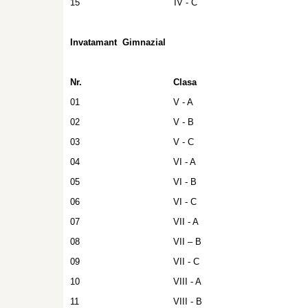
15
IV - C
Invatamant Gimnazial
Nr.
Clasa
01
V - A
02
V - B
03
V - C
04
VI - A
05
VI - B
06
VI - C
07
VII - A
08
VII – B
09
VII - C
10
VIII - A
11
VIII - B