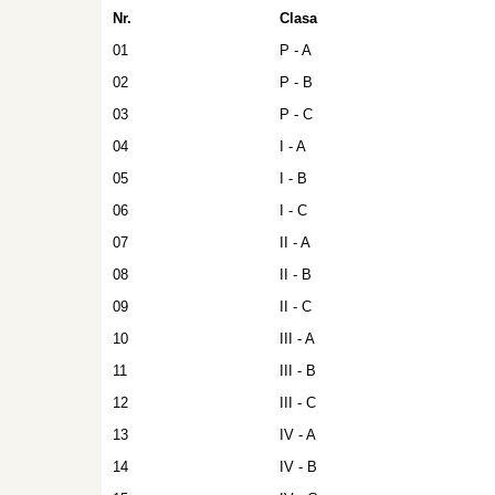
Nr.
Clasa
01
P - A
02
P - B
03
P - C
04
I - A
05
I - B
06
I - C
07
II - A
08
II - B
09
II - C
10
III - A
11
III - B
12
III - C
13
IV - A
14
IV - B