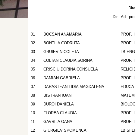
Director : Prof. SIRB
Dir. Adj. prof. DARASTEAN
01
BOCSAN ANAMARIA
PROF. 
02
BONTILA CODRUTA
PROF. 
03
GRUIEV NICOLETA
LB.EN
04
COLTAN CLAUDIA SORINA
PROF. 
05
CRISCIU DORINA CONSUELA
RELIG
06
DAMIAN GABRIELA
PROF. 
07
DARASTEAN LIDIA MAGDALENA
EDUCAT
08
BISTRAN IOAN
MATEM
09
DUROI DANIELA
BIOLOG
10
FLOREA CLAUDIA
PROF. 
11
GAVRILA OANA
PROF. 
12
GIURGIEV SPOMENCA
LB.SI 