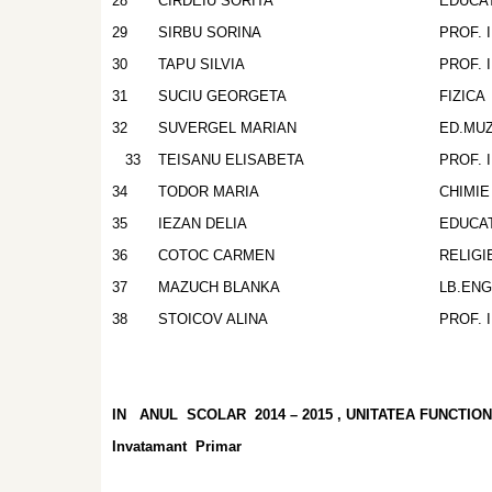
28
CIRDEIU SORITA
EDUCAT
29
SIRBU SORINA
PROF. 
30
TAPU SILVIA
PROF. 
31
SUCIU GEORGETA
FIZICA
32
SUVERGEL MARIAN
ED.MUZ
33
TEISANU ELISABETA
PROF. 
34
TODOR MARIA
CHIMIE
35
IEZAN DELIA
EDUCA
36
COTOC CARMEN
RELIG
37
MAZUCH BLANKA
LB.EN
38
STOICOV ALINA
PROF. 
IN ANUL SCOLAR 2014 – 2015 , UNITATEA FUNCTI
Invatamant Primar