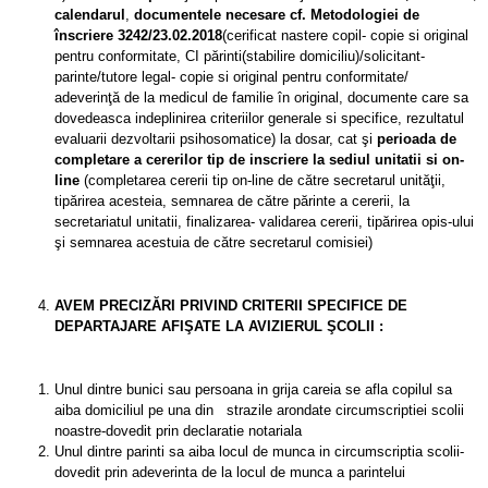
calendarul
,
documentele necesare cf. Metodologiei
de
înscriere 3242/23.02.2018
(cerificat nastere copil- copie si original
pentru conformitate, CI părinti(stabilire domiciliu)/solicitant-
parinte/tutore legal- copie si original pentru conformitate/
adeverinţă de la medicul de familie în original, documente care sa
dovedeasca indeplinirea criteriilor generale si specifice, rezultatul
evaluarii dezvoltarii psihosomatice) la dosar, cat şi
perioada de
completare a cererilor tip de inscriere
la sediul unitatii si on-
line
(completarea cererii tip on-line de către secretarul unităţii,
tipărirea acesteia, semnarea de către părinte a cererii, la
secretariatul unitatii, finalizarea- validarea cererii, tipărirea opis-ului
şi semnarea acestuia de către secretarul comisiei)
AVEM PRECIZĂRI PRIVIND CRITERII SPECIFICE DE
DEPARTAJARE AFIŞATE LA AVIZIERUL ŞCOLII :
Unul dintre bunici sau persoana in grija careia se afla copilul sa
aiba domiciliul pe una din strazile arondate circumscriptiei scolii
noastre-dovedit prin declaratie notariala
Unul dintre parinti sa aiba locul de munca in circumscriptia scolii-
dovedit prin adeverinta de la locul de munca a parintelui