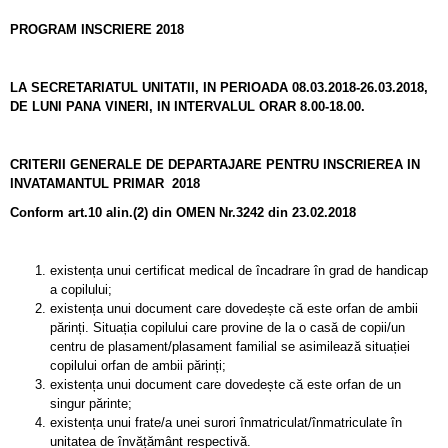
PROGRAM
INSCRIERE 2018
LA SECRETARIATUL UNITATII, IN PERIOADA 08.03.2018-26.03.2018,
DE LUNI PANA VINERI, IN INTERVALUL ORAR 8.00-18.00.
CRITERII GENERALE DE DEPARTAJARE PENTRU INSCRIEREA IN
INVATAMANTUL PRIMAR
2018
Conform art.10 alin.(2) din OMEN Nr.3242 din 23.02.2018
existența unui certificat medical de încadrare în grad de handicap
a copilului;
existența unui document care dovedește că este orfan de ambii
părinți. Situația copilului care provine de la o casă de copii/un
centru de plasament/plasament familial se asimilează situației
copilului orfan de ambii părinți;
existența unui document care dovedește că este orfan de un
singur părinte;
existența unui frate/a unei surori înmatriculat/înmatriculate în
unitatea de învățământ respectivă.