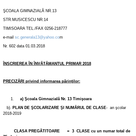
ŞCOALA GIMNAZIALǍ NR.13
STR.MUSICESCU NR.14
TIMISOARA TEL./FAX 0256-218777
e-mail
sc.generala13@yahoo.co
m
Nr. 602 data 01.03.2018
ÎNSCRIEREA ÎN ÎNVĂŢĂMANTUL PRIMAR 2018
PRECIZĂRI privind informarea părinţilor:
a)
Şcoala Gimna
zială
Nr. 13 Timişoara
b).
PLAN DE ŞCOLARIZARE ŞI NUMĂRUL DE CLASE
- an şcolar
2018-2019
CLASA PREGĂTITOARE = 3 CLASE cu un numar total de