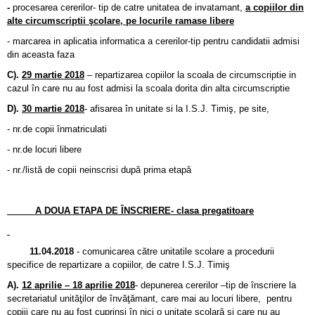
-
procesarea cererilor- tip de catre unitatea de invatamant,
a copiilor din
alte circumscriptii şcolare, pe locurile ramase libere
- marcarea in aplicatia informatica a cererilor-tip pentru candidatii admisi
din aceasta faza
C).
29 martie 2018
– repartizarea copiilor la scoala de circumscriptie in
cazul în care nu au fost admisi la scoala dorita din alta circumscriptie
D).
30 martie 2018
- afisarea în unitate si la I.S.J. Timiş, pe site,
- nr.de copii înmatriculati
- nr.de locuri libere
- nr./listă de copii neinscrisi după prima etapă
A DOUA ETAPA DE ÎNSCRIERE- clasa pregatitoare
11.04.2018
- comunicarea către unitatile scolare a procedurii
specifice de repartizare a copiilor, de catre I.S.J. Timiş
A).
12 aprilie – 18 aprilie 2018
- depunerea cererilor –tip de înscriere la
secretariatul unităţilor de învăţămant, care mai au locuri libere, pentru
copiii care nu au fost cuprinsi în nici o unitate scolară si care nu au