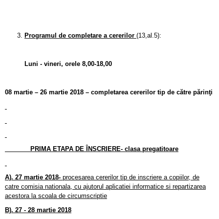
Programul de completare a cererilor
(13,al.5):
Luni - vineri, orele 8,00-18,00
08 martie – 26 martie 2018 – completarea cererilor tip de către părinţi
PRIMA ETAPA DE ÎNSCRIERE- clasa pregatitoare
A). 27 martie 2018-
procesarea cererilor tip de inscriere a copiilor, de
catre comisia nationala, cu ajutorul aplicatiei informatice si repartizarea
acestora la scoala de circumscriptie
B).
27 - 28 martie 2018