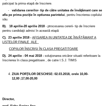
paticipat la prima etapă de înscriere.
-
validarea cererilor- tip de către unitatea de învăţămant care se
afla pe prima poziţie în optiunea parintelui
, pentru înscrierea copilului
său.
B). 18 aprilie-20 aprilie 2018
- ptrocesarea cererii- tip de înscriere
pentru candidaţii admisi în această etapă
C). 23 aprilie 2018 -
AFISAREA IN UNITATEA DE ÎNVĂŢĂMANT A
LISTELOR FINALE ALE
COPIILOR ÎNSCRIŞI ÎN CLASA PREGATITOARE
D). 24 aprilie - 04 mai 2018 -
soluţionarea oricăror situatii referitoare la
înscrierea în clasa pregatitoare , de catre I.S.J. TIMIS
ZIUA PORŢILOR DESCHISE: 02.03.2018, orele 10,00-
12,00 ;17,00-20,00
Director,
prof. Sirbu Sorina Ana