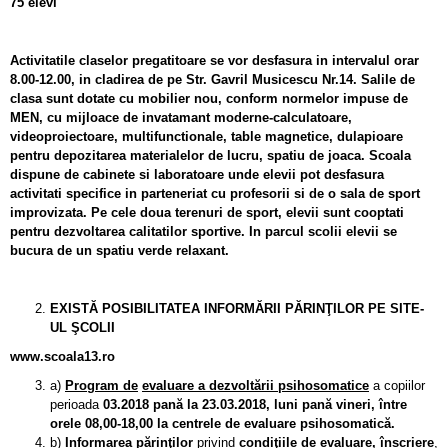
75 elevi
Activitatile claselor pregatitoare se vor desfasura in intervalul orar
8.00-12.00, in cladirea de pe Str. Gavril Musicescu Nr.14. Salile de
clasa sunt dotate cu mobilier nou, conform normelor impuse de
MEN, cu mijloace de invatamant moderne-calculatoare,
videoproiectoare, multifunctionale, table magnetice, dulapioare
pentru depozitarea materialelor de lucru, spatiu de joaca. Scoala
dispune de cabinete si laboratoare unde elevii pot desfasura
activitati specifice in parteneriat cu profesorii si de o sala de sport
improvizata. Pe cele doua terenuri de sport, elevii sunt cooptati
pentru dezvoltarea calitatilor sportive. In parcul scolii elevii se
bucura de un spatiu verde relaxant.
EXISTĂ POSIBILITATEA
INFORMĂRII PĂRINŢILOR
PE
SITE-
UL ŞCOLII
www.scoala13.ro
a)
Program de
evaluare a dezvoltării psihosomatice
a copiilor
perioada
03.2018 pană la 23.03.2018, luni pană vineri, între
orele 08,00-18,00 la centrele de evaluare psihosomatică.
b)
Informarea părinţilor
privind
condiţiile de evaluare, înscriere
,