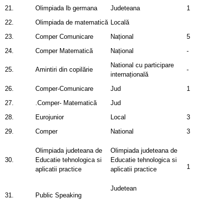
21.
Olimpiada lb germana
Judeteana
1
22.
Olimpiada de matematică
Locală
23.
Comper Comunicare
Național
5
24.
Comper Matematică
Național
-
National cu participare
25.
Amintiri din copilărie
-
internațională
26.
Comper-Comunicare
Jud
1
27.
.Comper- Matematică
Jud
28.
Eurojunior
Local
3
29.
Comper
National
3
Olimpiada judeteana de
Olimpiada judeteana de
30.
Educatie tehnologica si
Educatie tehnologica si
1
aplicatii practice
aplicatii practice
Judetean
31.
Public Speaking