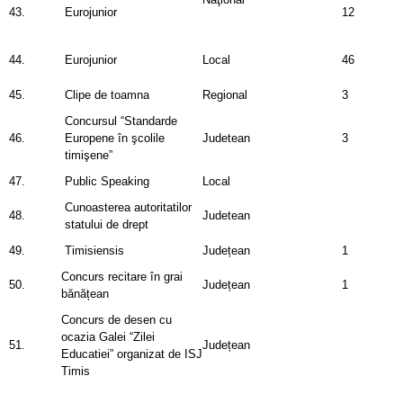
43.
Eurojunior
12
44.
Eurojunior
Local
46
45.
Clipe de toamna
Regional
3
Concursul “Standarde
46.
Europene în şcolile
Judetean
3
timişene”
47.
Public Speaking
Local
Cunoasterea autoritatilor
48.
Judetean
statului de drept
49.
Timisiensis
Județean
1
Concurs recitare în grai
50.
Județean
1
bănățean
Concurs de desen cu
ocazia Galei “Zilei
51.
Județean
Educatiei” organizat de ISJ
Timis