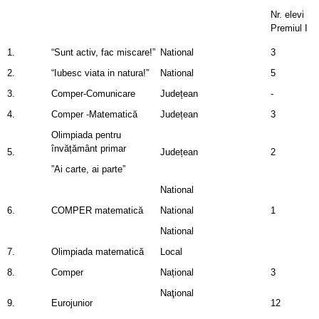
Nr. elevi
Premiul I
1.
“Sunt activ, fac miscare!”
National
3
2.
“Iubesc viata in natura!”
National
5
3.
Comper-Comunicare
Județean
-
4.
Comper -Matematică
Județean
3
Olimpiada pentru
învățământ primar
5.
Județean
2
”Ai carte, ai parte”
National
6.
COMPER matematică
National
1
National
7.
Olimpiada matematică
Local
8.
Comper
Național
3
Naţional
9.
Eurojunior
12