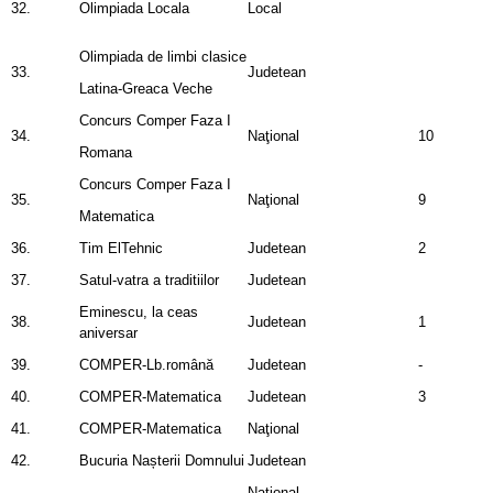
32.
Olimpiada Locala
Local
Olimpiada de limbi clasice
33.
Judetean
Latina-Greaca Veche
Concurs Comper Faza I
34.
Naţional
10
Romana
Concurs Comper Faza I
35.
Naţional
9
Matematica
36.
Tim ElTehnic
Judetean
2
37.
Satul-vatra a traditiilor
Judetean
Eminescu, la ceas
38.
Judetean
1
aniversar
39.
COMPER-Lb.română
Judetean
-
40.
COMPER-Matematica
Judetean
3
41.
COMPER-Matematica
Naţional
42.
Bucuria Nașterii Domnului
Judetean
Naţional