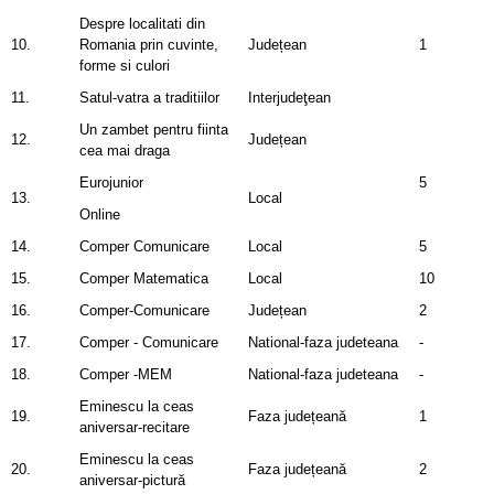
Despre localitati din
10.
Romania prin cuvinte,
Județean
1
forme si culori
11.
Satul-vatra a traditiilor
Interjudeţean
Un zambet pentru fiinta
12.
Județean
cea mai draga
Eurojunior
5
13.
Local
Online
14.
Comper Comunicare
Local
5
15.
Comper Matematica
Local
10
16.
Comper-Comunicare
Județean
2
17.
Comper - Comunicare
National-faza judeteana
-
18.
Comper -MEM
National-faza judeteana
-
Eminescu la ceas
19.
Faza județeană
1
aniversar-recitare
Eminescu la ceas
20.
Faza județeană
2
aniversar-pictură