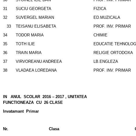
31
SUCIU GEORGETA
FIZICA
32
SUVERGEL MARIAN
ED.MUZICALA
33
TEISANU ELISABETA
PROF. INV. PRIMAR
34
TODOR MARIA
CHIMIE
35
TOTH ILIE
EDUCATIE TEHNOLOG
36
TRAIN MARIA
RELIGIE ORTODOXA
37
VIRVOREANU ANDREEA
LB.ENGLEZA
38
VLADAEA LOREDANA
PROF. INV. PRIMAR
IN ANUL SCOLAR 2016 – 2017 , UNITATEA
FUNCTIONEAZA CU 26 CLASE
Invatamant Primar
Nr.
Clasa
Cadrul