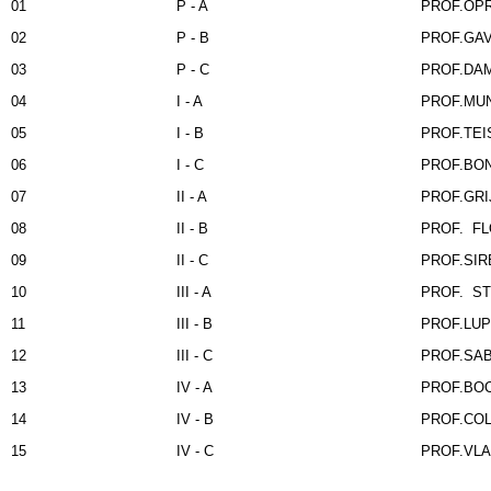
01
P - A
PROF.OPR
02
P - B
PROF.GAV
03
P - C
PROF.DAM
04
I - A
PROF.MUN
05
I - B
PROF.TEIS
06
I - C
PROF.BON
07
II - A
PROF.GRIJ
08
II - B
PROF. FL
09
II - C
PROF.SIR
10
III - A
PROF. ST
11
III - B
PROF.LUP
12
III - C
PROF.SAB
13
IV - A
PROF.BOC
14
IV - B
PROF.COL
15
IV - C
PROF.VLA