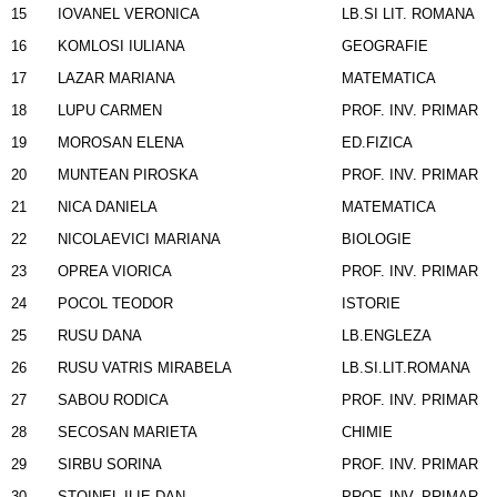
15
IOVANEL VERONICA
LB.SI LIT. ROMANA
16
KOMLOSI IULIANA
GEOGRAFIE
17
LAZAR MARIANA
MATEMATICA
18
LUPU CARMEN
PROF. INV. PRIMAR
19
MOROSAN ELENA
ED.FIZICA
20
MUNTEAN PIROSKA
PROF. INV. PRIMAR
21
NICA DANIELA
MATEMATICA
22
NICOLAEVICI MARIANA
BIOLOGIE
23
OPREA VIORICA
PROF. INV. PRIMAR
24
POCOL TEODOR
ISTORIE
25
RUSU DANA
LB.ENGLEZA
26
RUSU VATRIS MIRABELA
LB.SI.LIT.ROMANA
27
SABOU RODICA
PROF. INV. PRIMAR
28
SECOSAN MARIETA
CHIMIE
29
SIRBU SORINA
PROF. INV. PRIMAR
30
STOINEL ILIE DAN
PROF. INV. PRIMAR