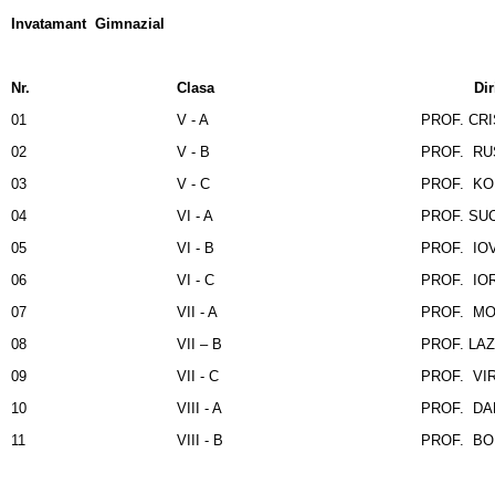
Invatamant Gimnazial
Nr.
Clasa
Dirigi
01
V - A
PROF. CRI
02
V - B
PROF. RUS
03
V - C
PROF. KOM
04
VI - A
PROF. SUC
05
VI - B
PROF. IOV
06
VI - C
PROF. IOR
07
VII - A
PROF. MO
08
VII – B
PROF. LAZ
09
VII - C
PROF. VI
10
VIII - A
PROF. DA
11
VIII - B
PROF. BOR