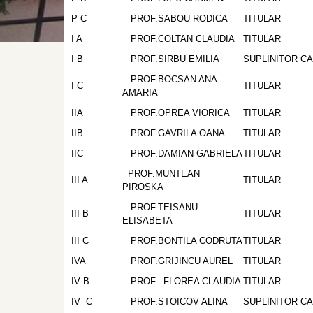
P C
PROF.SABOU RODICA
TITULAR
I A
PROF.COLTAN CLAUDIA
TITULAR
I B
PROF.SIRBU EMILIA
SUPLINITOR CA
PROF.BOCSAN ANA
I C
TITULAR
AMARIA
IIA
PROF.OPREA VIORICA
TITULAR
IIB
PROF.GAVRILA OANA
TITULAR
IIC
PROF.DAMIAN GABRIELA
TITULAR
PROF.MUNTEAN
III A
TITULAR
PIROSKA
PROF.TEISANU
III B
TITULAR
ELISABETA
III C
PROF.BONTILA CODRUTA
TITULAR
IVA
PROF.GRIJINCU AUREL
TITULAR
IV B
PROF. FLOREA CLAUDIA
TITULAR
IV C
PROF.STOICOV ALINA
SUPLINITOR CA