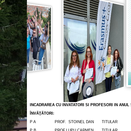
INCADRAREA CU INVATATORI SI PROFESORI IN ANUL 
ÎNVĂŢĂTORI:
P A
PROF. STOINEL DAN
TITULAR
P B
PROF.LUPU CARMEN
TITULAR