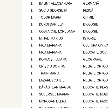
BALINT ALECSANDRA
GERMANĂ
SUCIU GEORGETA
FIZICĂ
TODOR MARIA
CHIMIE
DUROI DANIELA
BIOLOGIE
COSTAICHE LOREDANA
BIOLOGIE
MIHALI MARIUS
ISTORIE
NICA MARIANA
CULTURA CIVIC
NICA MARIANA
EDUCATIE SOCI
KOMLOŞI IULIANA
GEOGRAFIE
CRÎŞCIU DORINA
RELIGIE ORTO
TRAIN MARIA
RELIGIE ORTO
LAZARESCU ILIE
RELIGIE ORTO
DĂRĂŞTEAN MAGDA
EDUCAŢIE PLAS
SUVERGEL MARIAN
EDUCAŢIE MUZ
MOROŞAN ELENA
EDUCAŢIE FIZI