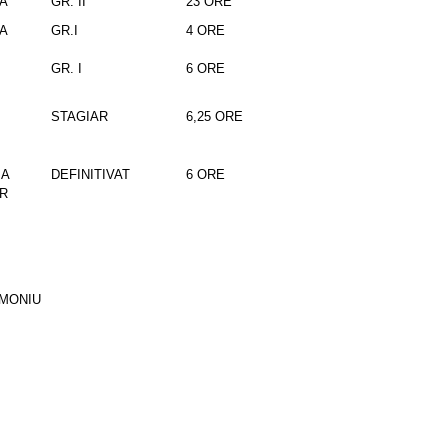
CA
GR. II
23 ORE
CA
GR.I
4 ORE
GR. I
6 ORE
STAGIAR
6,25 ORE
 A
DEFINITIVAT
6 ORE
OR
IMONIU