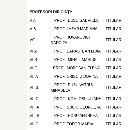
PROFESORI DIRIGINŢI:
V A
PROF. BUSE GABRIELA
TITULAR
V B
PROF. LAZAR MARIANA
TITULAR
PROF. IOVANOVICI
VC
TITULAR
RADOITA
VI A
PROF. DARASTEAN LIDIA
TITULAR
VI B
PROF. MIHALI MARIUS
TITULAR
VI C
PROF. MOROSAN ELENA
TITULAR
VII A
PROF. CRISCIU DORINA
TITULAR
PROF. RUSU VATRIS
VII B
TITULAR
MIRABELA
VII C
PROF. KOMLOSI IULIANA
TITULAR
VIII A
PROF. SUCIU GEORGETA
TITULAR
VIII B
PROF. ROBU ANDREEA
TITULAR
VIIIC
PROF. TODOR MARIA
TITULAR