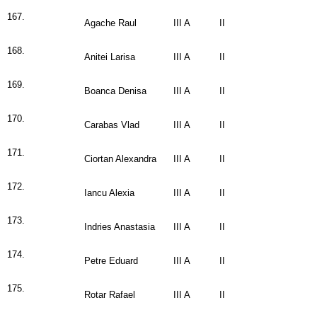
167.
Agache Raul
III A
II
168.
Anitei Larisa
III A
II
169.
Boanca Denisa
III A
II
170.
Carabas Vlad
III A
II
171.
Ciortan Alexandra
III A
II
172.
Iancu Alexia
III A
II
173.
Indries Anastasia
III A
II
174.
Petre Eduard
III A
II
175.
Rotar Rafael
III A
II