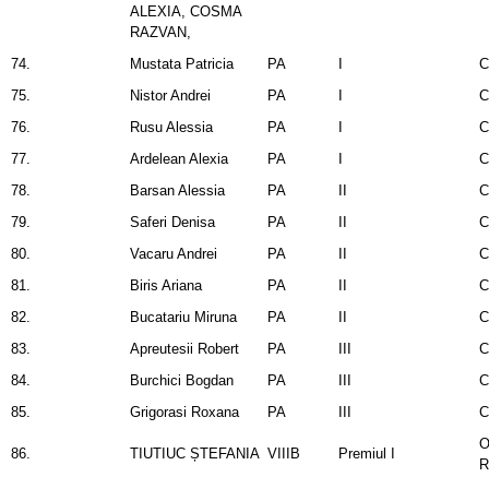
ALEXIA, COSMA
RAZVAN,
74.
Mustata Patricia
PA
I
C
75.
Nistor Andrei
PA
I
C
76.
Rusu Alessia
PA
I
C
77.
Ardelean Alexia
PA
I
C
78.
Barsan Alessia
PA
II
C
79.
Saferi Denisa
PA
II
C
80.
Vacaru Andrei
PA
II
C
81.
Biris Ariana
PA
II
C
82.
Bucatariu Miruna
PA
II
C
83.
Apreutesii Robert
PA
III
C
84.
Burchici Bogdan
PA
III
C
85.
Grigorasi Roxana
PA
III
C
O
86.
TIUTIUC ȘTEFANIA
VIIIB
Premiul I
R