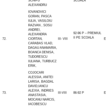
SCHIPU
SCOALA
ALEXANDRU
IOVANOVICI
GORAN, PASCA
IULIA, VASILOIU
RAZVAN , SOSU
ANDREI,
92-96 P – PREMIUL
ALEXANDRA
II PE SCOALA
72.
CIORTAN,
III- VIII
E
CARABAS VLAD,
DAGAU ANAMARIA,
BOANCA DENISA,
TUDORESCU
IULIANA, TURBUCZ
ERIK,
COJOCARI
ALESSIA, ANITEI
LARISA, BAGDAL
DAVID,IANCU
ALEXIA, INDRIES
73.
III-VIII
86-92 P
E
ANASTASIA,
MOCANU NARCIS,
IACOBESCU