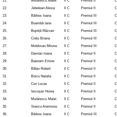
21.
Murărescu Matei
II C
Premiul II
C
22.
Jebelean Alexia
II C
Premiul II
C
23.
Bărbos Ioana
II C
Premiul III
C
24.
Boambă Iana
II C
Premiul III
C
25.
Bujniță Răzvan
II C
Premiul III
C
26.
Crețu Briana
II C
Premiul III
C
27.
Moldovan Miruna
II C
Premiul III
C
28.
Damian Ioana
II C
Premiul II
C
29.
Baieram Emine
II C
Premiul II
C
30.
Bălan Robert
II C
Premiul II
C
31.
Boicu Natalia
II C
Premiul II
C
32.
Ciui Lucas
II C
Premiul II
C
33.
Iercoșan Horea
II C
Premiul II
C
34.
Murărescu Matei
II C
Premiul II
C
35.
Stancu Anemona
II C
Premiul II
C
36.
Bărbos Ioana
II C
Premiul III
C