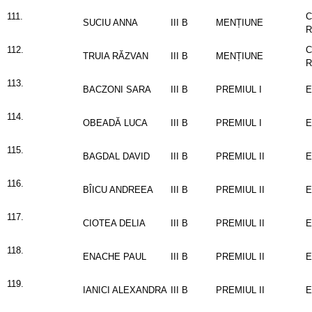
111.
C
SUCIU ANNA
III B
MENȚIUNE
112.
C
TRUIA RĂZVAN
III B
MENȚIUNE
113.
BACZONI SARA
III B
PREMIUL I
E
114.
OBEADĂ LUCA
III B
PREMIUL I
E
115.
BAGDAL DAVID
III B
PREMIUL II
E
116.
BÎICU ANDREEA
III B
PREMIUL II
E
117.
CIOTEA DELIA
III B
PREMIUL II
E
118.
ENACHE PAUL
III B
PREMIUL II
E
119.
IANICI ALEXANDRA
III B
PREMIUL II
E