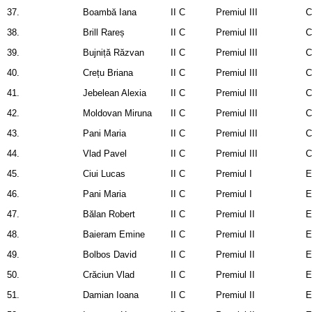
37.
Boambă Iana
II C
Premiul III
C
38.
Brill Rareș
II C
Premiul III
C
39.
Bujniță Răzvan
II C
Premiul III
C
40.
Crețu Briana
II C
Premiul III
C
41.
Jebelean Alexia
II C
Premiul III
C
42.
Moldovan Miruna
II C
Premiul III
C
43.
Pani Maria
II C
Premiul III
C
44.
Vlad Pavel
II C
Premiul III
C
45.
Ciui Lucas
II C
Premiul I
E
46.
Pani Maria
II C
Premiul I
E
47.
Bălan Robert
II C
Premiul II
E
48.
Baieram Emine
II C
Premiul II
E
49.
Bolbos David
II C
Premiul II
E
50.
Crăciun Vlad
II C
Premiul II
E
51.
Damian Ioana
II C
Premiul II
E