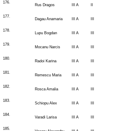
176.
Rus Dragos
III A
II
177.
Dagau Anamaria
III A
III
178.
Lupu Bogdan
III A
III
179.
Mocanu Narcis
III A
III
180.
Radoi Karina
III A
III
181.
Remescu Maria
III A
III
182.
Rosca Amalia
III A
III
183.
Schiopu Alex
III A
III
184.
Varadi Larisa
III A
III
185.