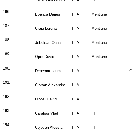
Vacaru Alexandru
III A
III
186.
Boanca Darius
III A
Mentiune
187.
Craiu Lorena
III A
Mentiune
188.
Jebelean Oana
III A
Mentiune
189.
Opre David
III A
Mentiune
190.
Deaconu Laura
III A
I
C
191.
Ciortan Alexandra
III A
II
192.
Dibosi David
III A
II
193.
Carabas Vlad
III A
III
194.
Cojocari Alessia
III A
III