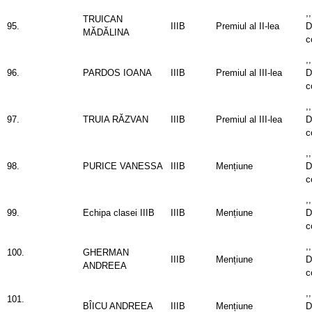
,
TRUICAN
95.
IIIB
Premiul al II-lea
D
MĂDĂLINA
c
,
96.
PARDOS IOANA
IIIB
Premiul al III-lea
D
c
,
97.
TRUIA RĂZVAN
IIIB
Premiul al III-lea
D
c
,
98.
PURICE VANESSA
IIIB
Mențiune
D
c
,
99.
Echipa clasei IIIB
IIIB
Mențiune
D
c
,
100.
GHERMAN
IIIB
Mențiune
D
ANDREEA
c
,
101.
BÎICU ANDREEA
IIIB
Mențiune
D