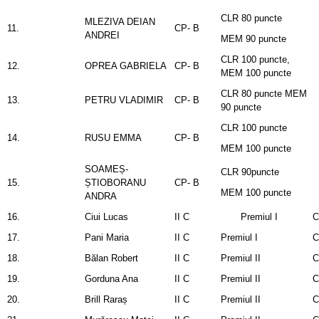
CLR 80 puncte
MLEZIVA DEIAN
11.
CP- B
ANDREI
MEM 90 puncte
CLR 100 puncte,
12.
OPREA GABRIELA
CP- B
MEM 100 puncte
CLR 80 puncte MEM
13.
PETRU VLADIMIR
CP- B
90 puncte
CLR 100 puncte
14.
RUSU EMMA
CP- B
MEM 100 puncte
SOAMEȘ-
CLR 90puncte
15.
ȘTIOBORANU
CP- B
MEM 100 puncte
ANDRA
16.
Ciui Lucas
II C
Premiul I
C
17.
Pani Maria
II C
Premiul I
C
18.
Bălan Robert
II C
Premiul II
C
19.
Gorduna Ana
II C
Premiul II
C
20.
Brill Raraș
II C
Premiul II
C