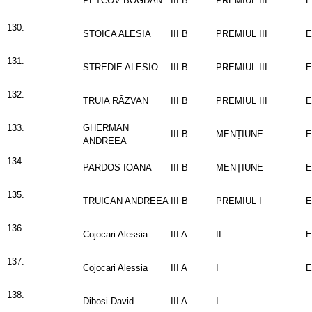
PETCOV BOGDAN
III B
PREMIUL III
E
130.
STOICA ALESIA
III B
PREMIUL III
E
131.
STREDIE ALESIO
III B
PREMIUL III
E
132.
TRUIA RĂZVAN
III B
PREMIUL III
E
133.
GHERMAN
III B
MENȚIUNE
E
ANDREEA
134.
PARDOS IOANA
III B
MENȚIUNE
E
135.
TRUICAN ANDREEA
III B
PREMIUL I
E
136.
Cojocari Alessia
III A
II
E
137.
Cojocari Alessia
III A
I
E
138.
Dibosi David
III A
I