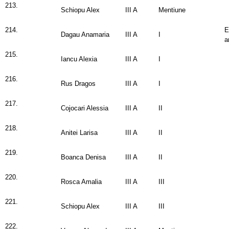
213.
Schiopu Alex
III A
Mentiune
214.
E
Dagau Anamaria
III A
I
a
215.
Iancu Alexia
III A
I
216.
Rus Dragos
III A
I
217.
Cojocari Alessia
III A
II
218.
Anitei Larisa
III A
II
219.
Boanca Denisa
III A
II
220.
Rosca Amalia
III A
III
221.
Schiopu Alex
III A
III
222.