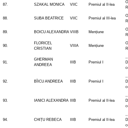
O
87.
SZAKAL MONICA
VIIC
Premiul al II-lea
R
O
88.
SUBA BEATRICE
VIIC
Premiul al III-lea
R
O
89.
BOICU ALEXANDRA
VIIIB
Mențiune
R
FLORICEL
O
90.
VIIIA
Mențiune
CRISTIAN
R
,
GHERMAN
91.
IIIB
Premiul I
D
ANDREEA
c
,
92.
BÎICU ANDREEA
IIIB
Premiul I
D
c
,
93.
IANICI ALEXANDRA
IIIB
Premiul al II-lea
D
c
,
94.
CHIȚU REBECA
IIIB
Premiul al II-lea
D
c