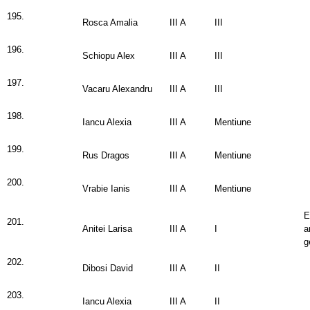
195.
Rosca Amalia
III A
III
196.
Schiopu Alex
III A
III
197.
Vacaru Alexandru
III A
III
198.
Iancu Alexia
III A
Mentiune
199.
Rus Dragos
III A
Mentiune
200.
Vrabie Ianis
III A
Mentiune
E
201.
Anitei Larisa
III A
I
a
g
202.
Dibosi David
III A
II
203.
Iancu Alexia
III A
II