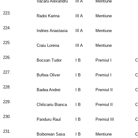
Vacaru Alexandru
III A
Mentiune
223.
Radoi Karina
III A
Mentiune
224.
Indries Anastasia
III A
Mentiune
225.
Craiu Lorena
III A
Mentiune
226.
Bocsan Tudor
I B
Premiul I
C
227.
Buftea Oliver
I B
Premiul I
C
228.
Badea Andrei
I B
Premiul II
C
229.
Chiticariu Bianca
I B
Premiul II
C
230.
Panduru Raul
I B
Premiul III
C
231.
Boiborean Sasa
I B
Mentiune
C