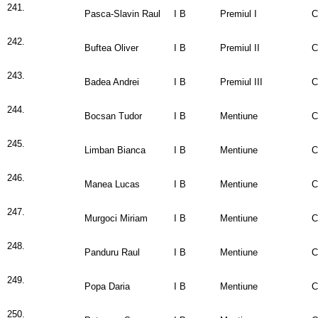
241.
Pasca-Slavin Raul
I B
Premiul I
C
242.
Buftea Oliver
I B
Premiul II
C
243.
Badea Andrei
I B
Premiul III
C
244.
Bocsan Tudor
I B
Mentiune
C
245.
Limban Bianca
I B
Mentiune
C
246.
Manea Lucas
I B
Mentiune
C
247.
Murgoci Miriam
I B
Mentiune
C
248.
Panduru Raul
I B
Mentiune
C
249.
Popa Daria
I B
Mentiune
C
250.