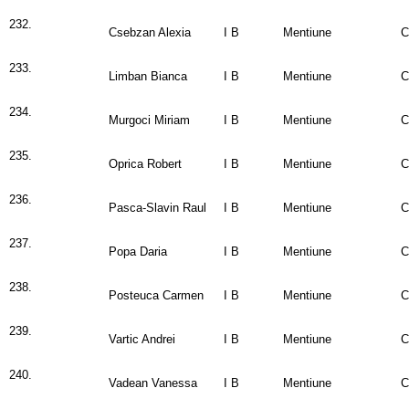
232.
Csebzan Alexia
I B
Mentiune
C
233.
Limban Bianca
I B
Mentiune
C
234.
Murgoci Miriam
I B
Mentiune
C
235.
Oprica Robert
I B
Mentiune
C
236.
Pasca-Slavin Raul
I B
Mentiune
C
237.
Popa Daria
I B
Mentiune
C
238.
Posteuca Carmen
I B
Mentiune
C
239.
Vartic Andrei
I B
Mentiune
C
240.
Vadean Vanessa
I B
Mentiune
C