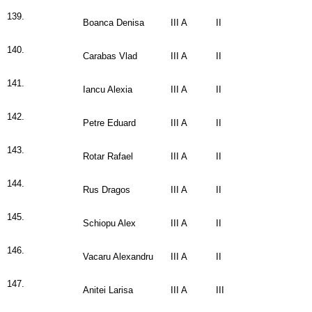
139.
Boanca Denisa
III A
II
140.
Carabas Vlad
III A
II
141.
Iancu Alexia
III A
II
142.
Petre Eduard
III A
II
143.
Rotar Rafael
III A
II
144.
Rus Dragos
III A
II
145.
Schiopu Alex
III A
II
146.
Vacaru Alexandru
III A
II
147.
Anitei Larisa
III A
III