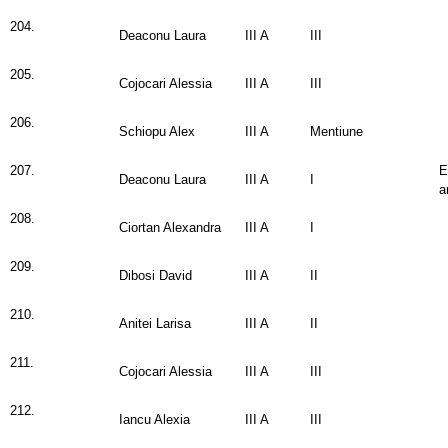
204.
Deaconu Laura
III A
III
205.
Cojocari Alessia
III A
III
206.
Schiopu Alex
III A
Mentiune
207.
E
Deaconu Laura
III A
I
a
208.
Ciortan Alexandra
III A
I
209.
Dibosi David
III A
II
210.
Anitei Larisa
III A
II
211.
Cojocari Alessia
III A
III
212.
Iancu Alexia
III A
III