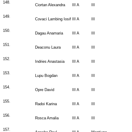
148.
Ciortan Alexandra
III A
III
149.
Covaci Lambing Iosif
III A
III
150.
Dagau Anamaria
III A
III
151.
Deaconu Laura
III A
III
152.
Indries Anastasia
III A
III
153.
Lupu Bogdan
III A
III
154.
Opre David
III A
III
155.
Radoi Karina
III A
III
156.
Rosca Amalia
III A
III
157.