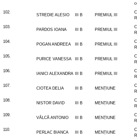
c
102.
C
STREDIE ALESIO
III B
PREMIUL III
103.
C
PARDOS IOANA
III B
PREMIUL III
104.
C
POGAN ANDREEA
III B
PREMIUL III
105.
C
PURICE VANESSA
III B
PREMIUL III
106.
C
IANICI ALEXANDRA
III B
PREMIUL III
107.
C
CIOTEA DELIA
III B
MENȚIUNE
108.
C
NISTOR DAVID
III B
MENȚIUNE
109.
C
VÂLCĂ ANTONIO
III B
MENȚIUNE
110.
C
PERLAC BIANCA
III B
MENȚIUNE