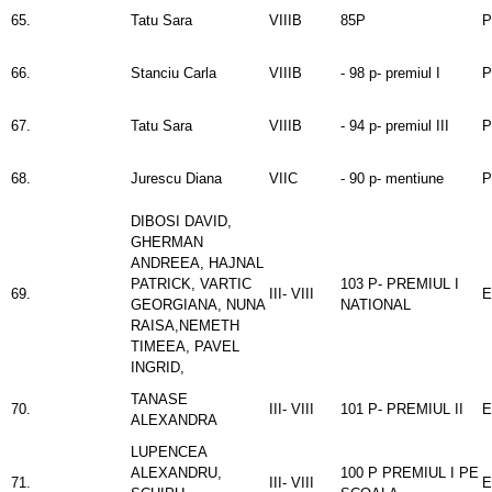
65.
Tatu Sara
VIIIB
85P
P
66.
Stanciu Carla
VIIIB
- 98 p- premiul I
P
67.
Tatu Sara
VIIIB
- 94 p- premiul III
P
68.
Jurescu Diana
VIIC
- 90 p- mentiune
P
DIBOSI DAVID,
GHERMAN
ANDREEA, HAJNAL
PATRICK, VARTIC
103 P- PREMIUL I
69.
III- VIII
E
GEORGIANA, NUNA
NATIONAL
RAISA,NEMETH
TIMEEA, PAVEL
INGRID,
TANASE
70.
III- VIII
101 P- PREMIUL II
E
ALEXANDRA
LUPENCEA
ALEXANDRU,
100 P PREMIUL I PE
71.
III- VIII
E