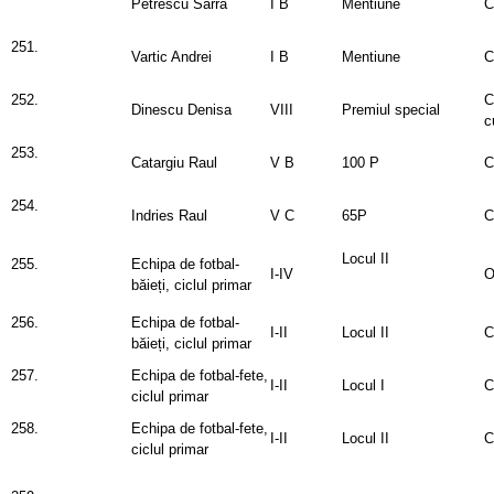
Petrescu Sarra
I B
Mentiune
C
251.
Vartic Andrei
I B
Mentiune
C
252.
C
Dinescu Denisa
VIII
Premiul special
c
253.
Catargiu Raul
V B
100 P
254.
Indries Raul
V C
65P
Locul II
255.
Echipa de fotbal-
I-IV
O
băieți, ciclul primar
256.
Echipa de fotbal-
I-II
Locul II
C
băieți, ciclul primar
257.
Echipa de fotbal-fete,
I-II
Locul I
C
ciclul primar
258.
Echipa de fotbal-fete,
I-II
Locul II
C
ciclul primar