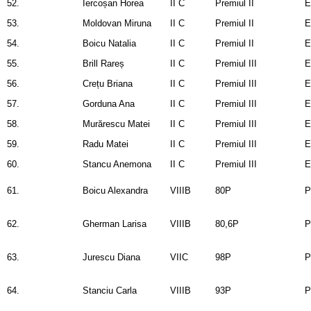
52.
Iercoșan Horea
II C
Premiul II
E
53.
Moldovan Miruna
II C
Premiul II
E
54.
Boicu Natalia
II C
Premiul II
E
55.
Brill Rareș
II C
Premiul III
E
56.
Crețu Briana
II C
Premiul III
E
57.
Gorduna Ana
II C
Premiul III
E
58.
Murărescu Matei
II C
Premiul III
E
59.
Radu Matei
II C
Premiul III
E
60.
Stancu Anemona
II C
Premiul III
E
61.
Boicu Alexandra
VIIIB
80P
P
62.
Gherman Larisa
VIIIB
80,6P
P
63.
Jurescu Diana
VIIC
98P
P
64.
Stanciu Carla
VIIIB
93P
P