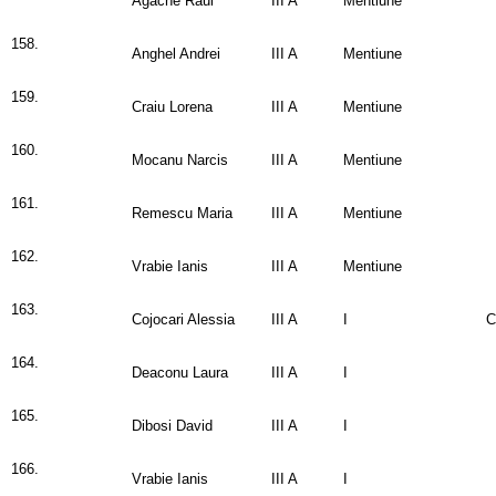
Agache Raul
III A
Mentiune
158.
Anghel Andrei
III A
Mentiune
159.
Craiu Lorena
III A
Mentiune
160.
Mocanu Narcis
III A
Mentiune
161.
Remescu Maria
III A
Mentiune
162.
Vrabie Ianis
III A
Mentiune
163.
Cojocari Alessia
III A
I
C
164.
Deaconu Laura
III A
I
165.
Dibosi David
III A
I
166.
Vrabie Ianis
III A
I