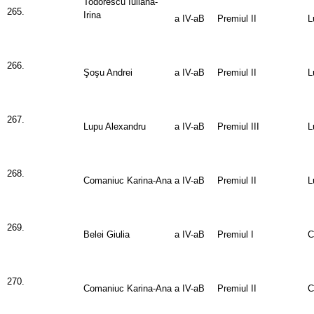
Todorescu Iuliana-
265.
Irina
a IV-aB
Premiul II
L
266.
Şoşu Andrei
a IV-aB
Premiul II
L
267.
Lupu Alexandru
a IV-aB
Premiul III
L
268.
Comaniuc Karina-Ana
a IV-aB
Premiul II
L
269.
Belei Giulia
a IV-aB
Premiul I
C
270.
Comaniuc Karina-Ana
a IV-aB
Premiul II
C