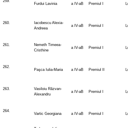
259.
Furdui Lavinia
a IV-aB
Premiul I
L
260.
Iacobescu Alexia-
a IV-aB
Premiul I
L
Andreea
261.
Nemeth Timeea-
a IV-aB
Premiul I
L
Cristhine
262.
Paşca Iulia-Maria
a IV-aB
Premiul II
L
263.
Vasiloiu Răzvan-
a IV-aB
Premiul I
L
Alexandru
264.
Vartic Georgiana
a IV-aB
Premiul I
L