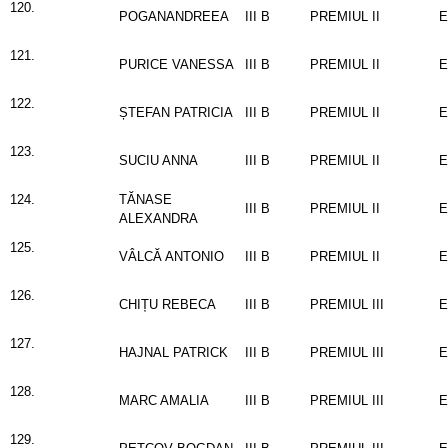
120.
POGANANDREEA
III B
PREMIUL II
E
121.
PURICE VANESSA
III B
PREMIUL II
E
122.
ȘTEFAN PATRICIA
III B
PREMIUL II
E
123.
SUCIU ANNA
III B
PREMIUL II
E
124.
TĂNASE
III B
PREMIUL II
E
ALEXANDRA
125.
VÂLCĂ ANTONIO
III B
PREMIUL II
E
126.
CHIȚU REBECA
III B
PREMIUL III
E
127.
HAJNAL PATRICK
III B
PREMIUL III
E
128.
MARC AMALIA
III B
PREMIUL III
E
129.