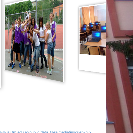
w.isj.tm.edu.ro/public/data_files/media/inscrieri-inv-