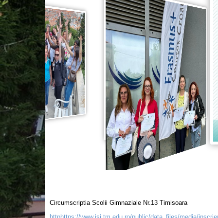
Circumscriptia Scolii Gimnaziale Nr.13 Timisoara
httphttps://www.isj.tm.edu.ro/public/data_files/media/inscri