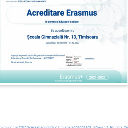
eri-inv-primar/2022/circumscriptii%20timisoara/202203281426-sc13_tm.pdfs://ww