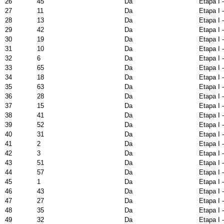
26
45
Da
Etapa I 
27
11
Da
Etapa I 
28
13
Da
Etapa I 
29
42
Da
Etapa I 
30
19
Da
Etapa I 
31
10
Da
Etapa I 
32
6
Da
Etapa I 
33
65
Da
Etapa I 
34
18
Da
Etapa I 
35
63
Da
Etapa I 
36
28
Da
Etapa I 
37
15
Da
Etapa I 
38
41
Da
Etapa I 
39
52
Da
Etapa I 
40
31
Da
Etapa I 
41
2
Da
Etapa I 
42
3
Da
Etapa I 
43
51
Da
Etapa I 
44
57
Da
Etapa I 
45
1
Da
Etapa I 
46
43
Da
Etapa I 
47
27
Da
Etapa I 
48
35
Da
Etapa I 
49
32
Da
Etapa I 