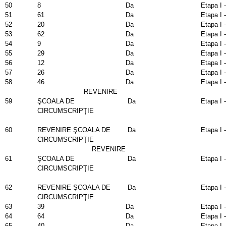
50
8
Da
Etapa I 
51
61
Da
Etapa I 
52
20
Da
Etapa I 
53
62
Da
Etapa I 
54
9
Da
Etapa I 
55
29
Da
Etapa I 
56
12
Da
Etapa I 
57
26
Da
Etapa I 
58
46
Da
Etapa I 
REVENIRE
59
ŞCOALA DE
Da
Etapa I 
CIRCUMSCRIPŢIE
60
REVENIRE ŞCOALA DE
Da
Etapa I 
CIRCUMSCRIPŢIE
REVENIRE
61
ŞCOALA DE
Da
Etapa I 
CIRCUMSCRIPŢIE
62
REVENIRE ŞCOALA DE
Da
Etapa I 
CIRCUMSCRIPŢIE
63
39
Da
Etapa I 
64
64
Da
Etapa I 
65
40
Da
Etapa I 