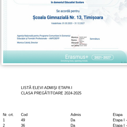
LISTĂ ELEVI ADMIŞI ETAPA I
CLASA PREGĂTITOARE 2024-2025
Nr. crt.
Cod
Admis
Etapa
1
49
Da
Etapa I 
2
36
Da
Etapa I 