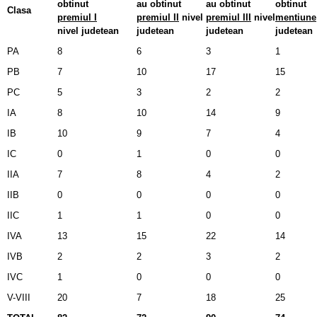
obtinut
au obtinut
au obtinut
obtinut
Clasa
premiul I
premiul II
nivel
premiul III
nivel
mentiune
nivel judetean
judetean
judetean
judetean
PA
8
6
3
1
PB
7
10
17
15
PC
5
3
2
2
IA
8
10
14
9
IB
10
9
7
4
IC
0
1
0
0
IIA
7
8
4
2
IIB
0
0
0
0
IIC
1
1
0
0
IVA
13
15
22
14
IVB
2
2
3
2
IVC
1
0
0
0
V-VIII
20
7
18
25