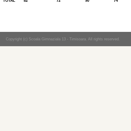
TOTAL
82
72
90
74
Copyright (c) Scoala Gimnaziala 13 - Timisoara. All rights reserved.