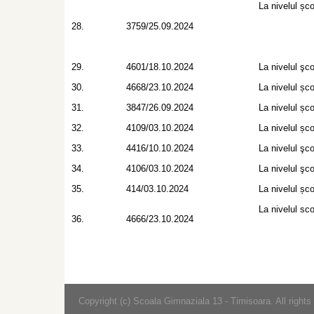
La nivelul școl
28.
3759/25.09.2024
29.
4601/18.10.2024
La nivelul şcol
30.
4668/23.10.2024
La nivelul școl
31.
3847/26.09.2024
La nivelul școl
32.
4109/03.10.2024
La nivelul școl
33.
4416/10.10.2024
La nivelul şcol
34.
4106/03.10.2024
La nivelul şcol
35.
414/03.10.2024
La nivelul școl
La nivelul scol
36.
4666/23.10.2024
Copyright (c) Scoala Gimnaziala 13 - Timisoara. All rights