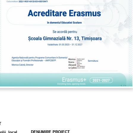
T
DENUMIRE PROIECT
olii, local,