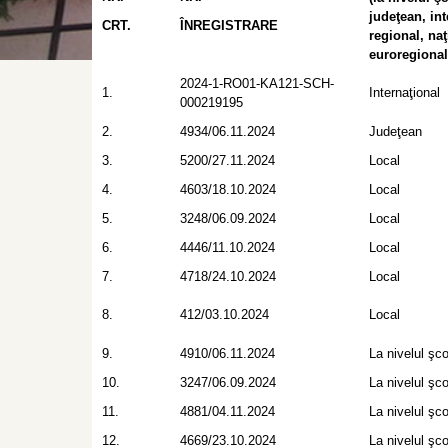
judeţean, in
CRT.
ÎNREGISTRARE
regional, naţ
euroregional,
2024-1-RO01-KA121-SCH-
1.
Internaţional
000219195
2.
4934/06.11.2024
Judeţean
3.
5200/27.11.2024
Local
4.
4603/18.10.2024
Local
5.
3248/06.09.2024
Local
6.
4446/11.10.2024
Local
7.
4718/24.10.2024
Local
8.
412/03.10.2024
Local
9.
4910/06.11.2024
La nivelul şcol
10.
3247/06.09.2024
La nivelul şcol
11.
4881/04.11.2024
La nivelul şcol
12.
4669/23.10.2024
La nivelul şcol