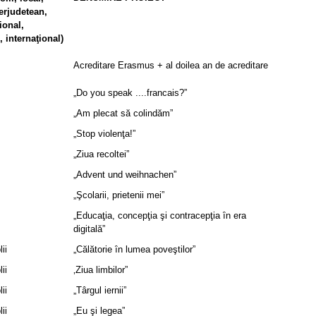
terjudetean,
ional,
 internaţional)
Acreditare Erasmus + al doilea an de acreditare
„Do you speak ....francais?”
„Am plecat să colindăm”
„Stop violenţa!”
„Ziua recoltei”
„Advent und weihnachen”
„Şcolarii, prietenii mei”
„Educaţia, concepţia şi contracepţia ȋn era
digitală”
ii
„Călătorie ȋn lumea poveştilor”
ii
‚Ziua limbilor”
ii
„Târgul iernii”
ii
„Eu şi legea”