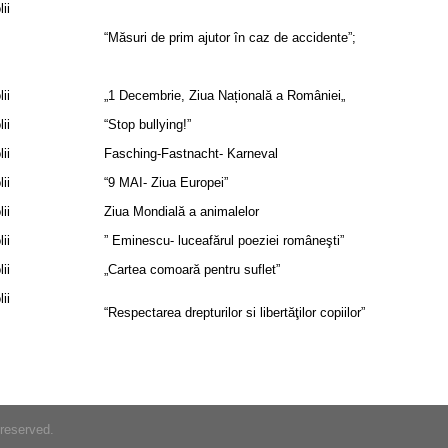
ii
“Măsuri de prim ajutor în caz de accidente”;
ii
„1 Decembrie, Ziua Națională a României„
ii
“Stop bullying!”
ii
Fasching-Fastnacht- Karneval
ii
“9 MAI- Ziua Europei”
ii
Ziua Mondială a animalelor
ii
” Eminescu- luceafărul poeziei româneşti”
ii
„Cartea comoară pentru suflet”
ii
“Respectarea drepturilor si libertăţilor copiilor”
 reserved.