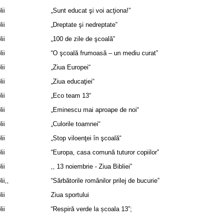
ii
„Sunt educat şi voi acţiona!”
ii
„Dreptate şi nedreptate”
ii
„100 de zile de şcoală”
ii
“O şcoală frumoasă – un mediu curat”
ii
„Ziua Europei“
ii
„Ziua educaţiei“
ii
„Eco team 13“
ii
„Eminescu mai aproape de noi“
ii
„Culorile toamnei“
ii
„Stop viloenţei ȋn şcoală“
ii
“Europa, casa comună tuturor copiilor”
ii
,, 13 noiembrie - Ziua Bibliei”
ii,,
“Sărbătorile românilor prilej de bucurie”
ii
Ziua sportului
ii
“Respiră verde la școala 13”;