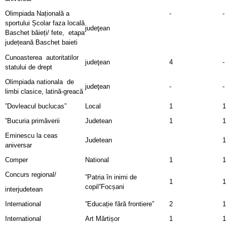
Olimpiada Națională a
-
-
sportului Școlar faza locală
judeţean
Baschet băieți/ fete, etapa
județeană Baschet baieti
Cunoasterea autoritatilor
judeţean
4
-
statului de drept
Olimpiada nationala de
judeţean
-
-
limbi clasice, latină-greacă
”Dovleacul buclucas”
Local
1
1
”Bucuria primăverii
Judetean
1
1
Eminescu la ceas
Judetean
1
aniversar
Comper
National
1
1
Concurs regional/
”Patria în inimi de
1
1
copil”Focșani
interjudetean
International
”Educație fără frontiere”
2
1
International
Art Mărtișor
1
1