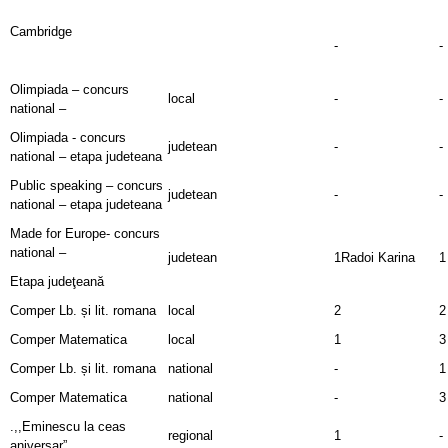
Cambridge
-
-
Olimpiada – concurs
local
-
-
national –
Olimpiada - concurs
judetean
-
-
national – etapa judeteana
Public speaking – concurs
judetean
-
-
national – etapa judeteana
Made for Europe- concurs
national –
judetean
1Radoi Karina
1
Etapa judeţeană
Comper Lb. și lit. romana
local
2
2
Comper Matematica
local
1
3
Comper Lb. și lit. romana
national
-
1
Comper Matematica
national
-
3
.,,Eminescu la ceas
regional
1
-
aniversar”