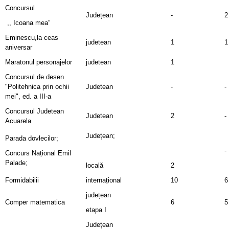
Concursul
Județean
-
2
,, Icoana mea”
Eminescu,la ceas
judetean
1
1
aniversar
Maratonul personajelor
judetean
1
Concursul de desen
"Politehnica prin ochii
Judetean
-
-
mei", ed. a III-a
Concursul Judetean
Judetean
2
-
Acuarela
Județean;
Parada dovlecilor;
-
Concurs Național Emil
Palade;
locală
2
Formidabilii
internațional
10
6
județean
Comper matematica
6
5
etapa I
Județean