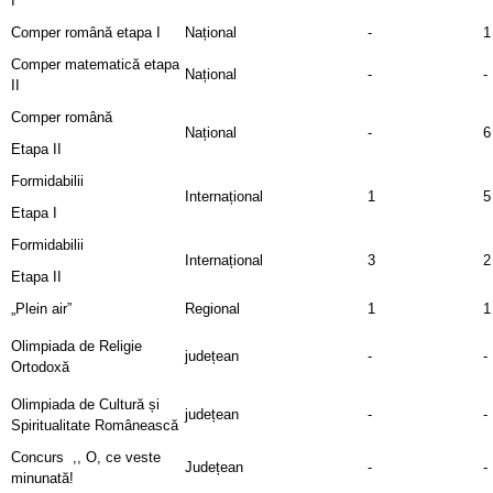
I
Comper română etapa I
Național
-
1
Comper matematică etapa
Național
-
-
II
Comper română
Național
-
6
Etapa II
Formidabilii
Internațional
1
5
Etapa I
Formidabilii
Internațional
3
2
Etapa II
„Plein air”
Regional
1
1
Olimpiada de Religie
județean
-
-
Ortodoxă
Olimpiada de Cultură și
județean
-
-
Spiritualitate Românească
Concurs ,, O, ce veste
Județean
-
-
minunată!