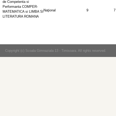
de Competenta si
Performanta COMPER-
Naţional
9
7
MATEMATICA si LIMBA SI
LITERATURA ROMANA
Copyright (c) Scoala Gimnaziala 13 - Timisoara. All rights reserved.