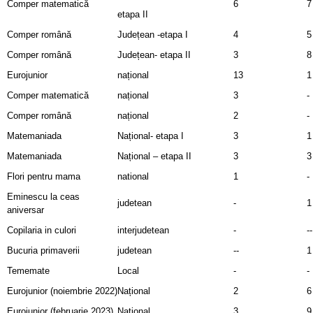
Comper matematică
6
7
etapa II
Comper română
Județean -etapa I
4
5
Comper română
Județean- etapa II
3
8
Eurojunior
național
13
1
Comper matematică
național
3
-
Comper română
național
2
-
Matemaniada
Național- etapa I
3
1
Matemaniada
Național – etapa II
3
3
Flori pentru mama
national
1
-
Eminescu la ceas
judetean
-
1
aniversar
Copilaria in culori
interjudetean
-
--
Bucuria primaverii
judetean
--
1
Tememate
Local
-
-
Eurojunior (noiembrie 2022)
Național
2
6
Eurojunior (februarie 2023)
Național
3
9