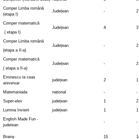
Comper Limba română
Județean
-
2
(etapa I)
Comper matematică
Județean
4
3
( etapa I)
Comper Limba română
Județean
-
2
(etapa a II-a)
Comper matematică
Județean
-
2
( etapa a II-a)
Eminescu la ceas
județean
2
1
aniversar
Matemaniada
național
-
-
Super-elev
județean
1
2
Lumina Invierii
județean
1
1
English Made Fun -
-
-
judetean
Brainy
15
1