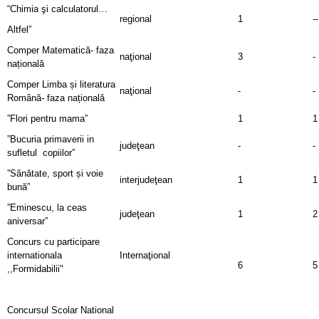
“Chimia şi calculatorul…
regional
1
--
Altfel”
Comper Matematică- faza
naţional
3
-
națională
Comper Limba și literatura
naţional
-
-
Română- faza națională
”Flori pentru mama”
1
1
”Bucuria primaverii in
judeţean
-
-
sufletul copiilor”
”Sănătate, sport și voie
interjudeţean
1
1
bună”
”Eminescu, la ceas
judeţean
1
2
aniversar”
Concurs cu participare
internationala
Internaţional
6
5
,,Formidabilii"
Concursul Scolar National