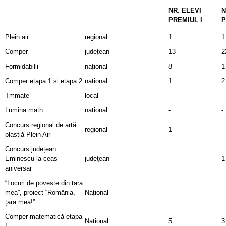
NR. ELEVI
N
PREMIUL I
P
Plein air
regional
1
1
Comper
județean
13
2
Formidabilii
național
8
1
Comper etapa 1 si etapa 2
national
1
2
Tmmate
local
--
-
Lumina math
national
-
-
Concurs regional de artă
regional
1
-
plastiă Plein Air
Concurs județean
Eminescu la ceas
judeţean
-
1
aniversar
“Locuri de poveste din țara
mea”, proiect “România,
Național
-
-
țara mea!”
Comper matematică etapa
Național
5
3