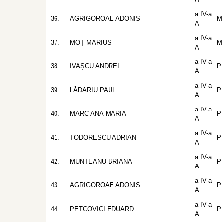
a IV-a
36.
AGRIGOROAE ADONIS
M
A
a IV-a
37.
MOȚ MARIUS
M
A
a IV-a
38.
IVAȘCU ANDREI
P
A
a IV-a
39.
LĂDARIU PAUL
P
A
a IV-a
40.
MARC ANA-MARIA
P
A
a IV-a
41.
TODORESCU ADRIAN
P
A
a IV-a
42.
MUNTEANU BRIANA
P
A
a IV-a
43.
AGRIGOROAE ADONIS
P
A
a IV-a
44.
PETCOVICI EDUARD
P
A