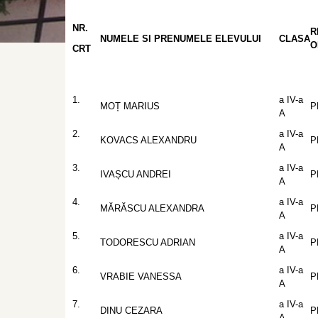
NR.
R
NUMELE SI PRENUMELE ELEVULUI
CLASA
O
CRT
1.
a IV-a
MOȚ MARIUS
P
A
2.
a IV-a
KOVACS ALEXANDRU
P
A
3.
a IV-a
IVAȘCU ANDREI
P
A
4.
a IV-a
MĂRĂSCU ALEXANDRA
P
A
5.
a IV-a
TODORESCU ADRIAN
P
A
6.
a IV-a
VRABIE VANESSA
P
A
7.
a IV-a
DINU CEZARA
P
A