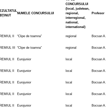
CONCURSULUI
(local, judetean,
EZULTATUL
NUMELE CONCURSULUI
regional,
Profesor
BŢINUT
interregional,
national,
international)
REMIUL II
“Clipe de toamna”
regional
Bocsan A.
REMIUL III
“Clipe de toamna”
regional
Bocsan A.
REMIUL II
Eurojunior
local
Bocsan A.
REMIUL II
Eurojunior
local
Bocsan A.
REMIUL II
Eurojunior
local
Bocsan A.
REMIUL II
Eurojunior
local
Bocsan A.
REMIUL II
Eurojunior
local
Bocsan A.