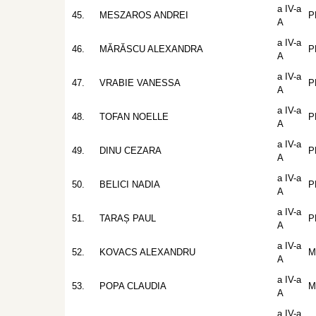
a IV-a
45.
MESZAROS ANDREI
P
A
a IV-a
46.
MĂRĂSCU ALEXANDRA
P
A
a IV-a
47.
VRABIE VANESSA
P
A
a IV-a
48.
TOFAN NOELLE
P
A
a IV-a
49.
DINU CEZARA
P
A
a IV-a
50.
BELICI NADIA
P
A
a IV-a
51.
TARAȘ PAUL
P
A
a IV-a
52.
KOVACS ALEXANDRU
M
A
a IV-a
53.
POPA CLAUDIA
M
A
a IV-a