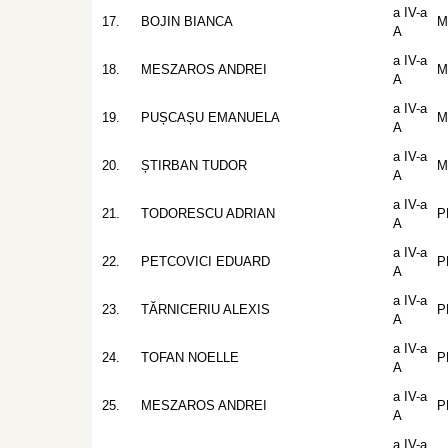
a IV-a
17.
BOJIN BIANCA
M
A
a IV-a
18.
MESZAROS ANDREI
M
A
a IV-a
19.
PUȘCAȘU EMANUELA
M
A
a IV-a
20.
ȘTIRBAN TUDOR
M
A
a IV-a
21.
TODORESCU ADRIAN
P
A
a IV-a
22.
PETCOVICI EDUARD
P
A
a IV-a
23.
TĂRNICERIU ALEXIS
P
A
a IV-a
24.
TOFAN NOELLE
P
A
a IV-a
25.
MESZAROS ANDREI
P
A
a IV-a