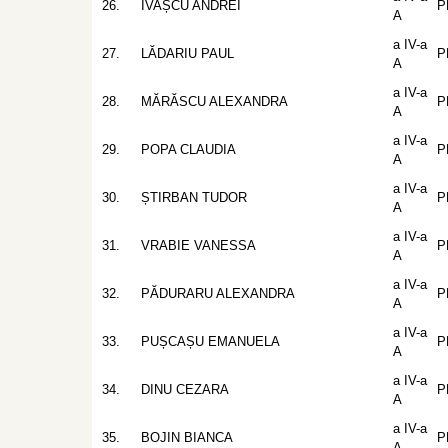
26.
IVAȘCU ANDREI
P
A
a IV-a
27.
LĂDARIU PAUL
P
A
a IV-a
28.
MĂRĂSCU ALEXANDRA
P
A
a IV-a
29.
POPA CLAUDIA
P
A
a IV-a
30.
ȘTIRBAN TUDOR
P
A
a IV-a
31.
VRABIE VANESSA
P
A
a IV-a
32.
PĂDURARU ALEXANDRA
P
A
a IV-a
33.
PUȘCAȘU EMANUELA
P
A
a IV-a
34.
DINU CEZARA
P
A
a IV-a
35.
BOJIN BIANCA
P
A