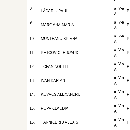
8.
a IV-a
LĂDARIU PAUL
P
A
9.
a IV-a
MARC ANA-MARIA
P
A
a IV-a
10.
MUNTEANU BRIANA
P
A
a IV-a
11.
PETCOVICI EDUARD
P
A
a IV-a
12.
TOFAN NOELLE
P
A
a IV-a
13.
IVAN DARIAN
P
A
a IV-a
14.
KOVACS ALEXANDRU
P
A
a IV-a
15.
POPA CLAUDIA
P
A
a IV-a
16.
TĂRNICERIU ALEXIS
P
A