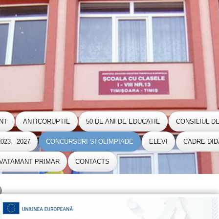
NT
ANTICORUPTIE
50 DE ANI DE EDUCATIE
CONSILIUL D
23 - 2027
CONCURSURI SI OLIMPIADE
ELEVI
CADRE DID
NVATAMANT PRIMAR
CONTACTS