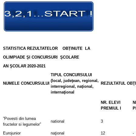
STATISTICA REZULTATELOR OBȚINUTE LA
OLIMPIADE ŞI CONCURSURI ŞCOLARE
AN ŞCOLAR 2020-2021
TIPUL CONCURSULUI
(local, judeţean, regional,
NUMELE CONCURSULUI
REZULTATUL OBŢ
interregional, naţional,
internaţional
NR. ELEVI
N
PREMIUL I
P
”Povesti din lumea
national
3
fructelor si legumelor”
Eurojunior
naţional
12
-