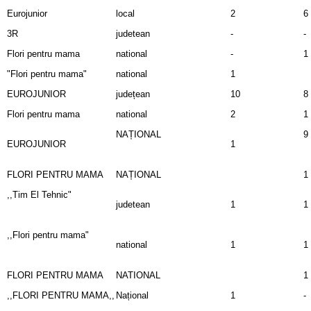
Eurojunior
local
2
6
3R
judetean
-
-
Flori pentru mama
national
-
1
"Flori pentru mama"
national
1
EUROJUNIOR
județean
10
8
Flori pentru mama
national
2
1
NAȚIONAL
9
EUROJUNIOR
1
FLORI PENTRU MAMA
NAȚIONAL
1
,,Tim El Tehnic"
judetean
1
1
,,Flori pentru mama"
national
1
1
FLORI PENTRU MAMA
NATIONAL
1
,,FLORI PENTRU MAMA,,
Național
1
-