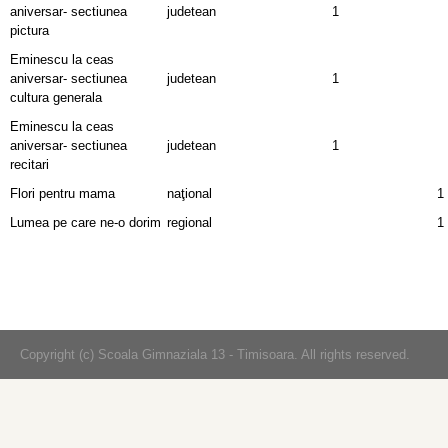
aniversar- sectiunea
judetean
1
pictura
Eminescu la ceas
aniversar- sectiunea
judetean
1
cultura generala
Eminescu la ceas
aniversar- sectiunea
judetean
1
recitari
Flori pentru mama
naţional
1
Lumea pe care ne-o dorim
regional
1
Copyright (c) Scoala Gimnaziala 13 - Timisoara. All rights reserved.