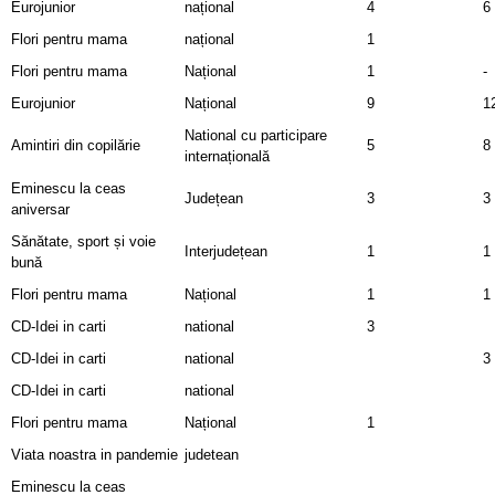
Eurojunior
național
4
6
Flori pentru mama
național
1
Flori pentru mama
Național
1
-
Eurojunior
Național
9
1
National cu participare
Amintiri din copilărie
5
8
internațională
Eminescu la ceas
Județean
3
3
aniversar
Sănătate, sport și voie
Interjudețean
1
1
bună
Flori pentru mama
Național
1
1
CD-Idei in carti
national
3
CD-Idei in carti
national
3
CD-Idei in carti
national
Flori pentru mama
Național
1
Viata noastra in pandemie
judetean
Eminescu la ceas