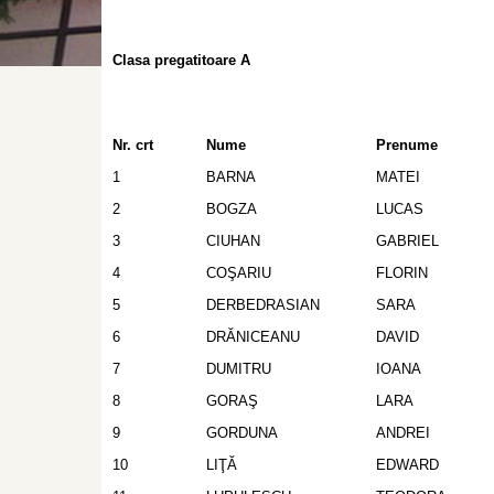
Clasa pregatitoare A
Nr. crt
Nume
Prenume
1
BARNA
MATEI
2
BOGZA
LUCAS
3
CIUHAN
GABRIEL
4
COŞARIU
FLORIN
5
DERBEDRASIAN
SARA
6
DRĂNICEANU
DAVID
7
DUMITRU
IOANA
8
GORAŞ
LARA
9
GORDUNA
ANDREI
10
LIŢĂ
EDWARD