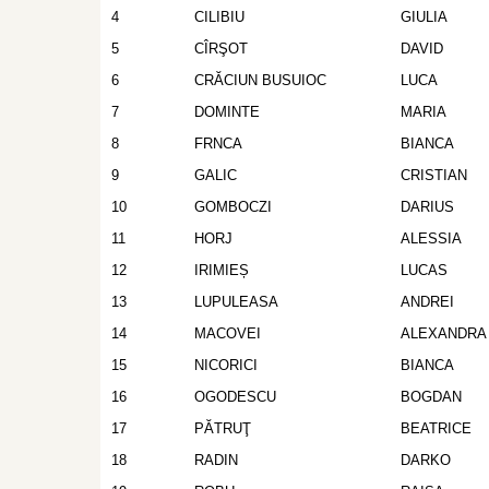
4
CILIBIU
GIULIA
5
CÎRŞOT
DAVID
6
CRĂCIUN BUSUIOC
LUCA
7
DOMINTE
MARIA
8
FRNCA
BIANCA
9
GALIC
CRISTIAN
10
GOMBOCZI
DARIUS
11
HORJ
ALESSIA
12
IRIMIEȘ
LUCAS
13
LUPULEASA
ANDREI
14
MACOVEI
ALEXANDRA
15
NICORICI
BIANCA
16
OGODESCU
BOGDAN
17
PĂTRUŢ
BEATRICE
18
RADIN
DARKO