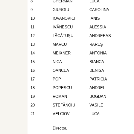
8
GHERMAN
LUCA
9
GIURGIU
CAROLINA
10
IOVANOVICI
IANIS
11
IVĂNESCU
ALESSIA
12
LĂCĂTUȘU
ANDREEAS
13
MARCU
RAREȘ
14
MEIXNER
ANTONIA
15
NICA
BIANCA
16
OANCEA
DENISA
17
POP
PATRICIA
18
POPESCU
ANDREI
19
ROMAN
BOGDAN
20
ŞTEFĂNOIU
VASILE
21
VELCIOV
LUCA
Director,