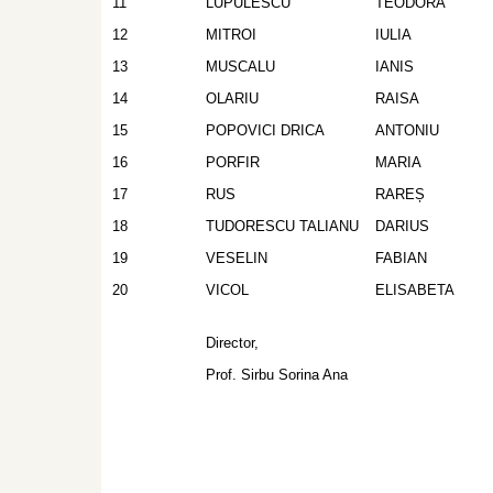
11
LUPULESCU
TEODORA
12
MITROI
IULIA
13
MUSCALU
IANIS
14
OLARIU
RAISA
15
POPOVICI DRICA
ANTONIU
16
PORFIR
MARIA
17
RUS
RAREȘ
18
TUDORESCU TALIANU
DARIUS
19
VESELIN
FABIAN
20
VICOL
ELISABETA
Director,
Prof. Sirbu Sorina Ana