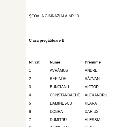
ŞCOALA GIMNAZIALǍ NR.13
Clasa pregătitoare B
Nr. crt
Nume
Prenume
1
AVRĂMUȘ
ANDREI
2
BERINDE
RĂZVAN
3
BUNCIANU
VICTOR
4
CONSTANDACHE
ALEXANDRU
5
DAMINESCU
KLARA
6
DOBRA
DARIUS
7
DUMITRU
ALESSIA