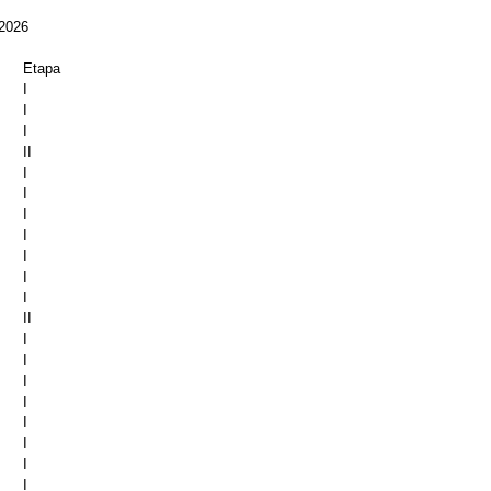
2026
Etapa
I
I
I
II
I
I
I
I
I
I
I
II
I
I
I
I
I
I
I
I