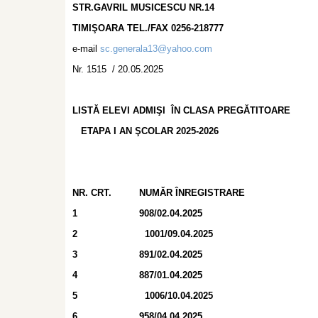
STR.GAVRIL MUSICESCU N
TIMIŞOARA TEL./FAX 0256-218777
e-mail
sc.generala13@yahoo.com
Nr. 1515 / 20.05.2025
LISTĂ ELEVI ADMIŞI ÎN CLASA PREGĂTITOARE
ETAPA I AN ŞCOLAR 2025-2026
NR. CRT.
NUMĂR ÎNREGISTRARE
1
908/02.04.2025
2
1001/09.04.2025
3
891/02.04.2025
4
887/01.04.2025
5
1006/10.04.2025
6
958/04.04.2025