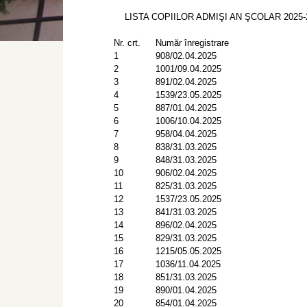
LISTA COPIILOR ADMIŞI AN ŞCOLAR 2025-
Nr. crt.
Număr înregistrare
1
908/02.04.2025
2
1001/09.04.2025
3
891/02.04.2025
4
1539/23.05.2025
5
887/01.04.2025
6
1006/10.04.2025
7
958/04.04.2025
8
838/31.03.2025
9
848/31.03.2025
10
906/02.04.2025
11
825/31.03.2025
12
1537/23.05.2025
13
841/31.03.2025
14
896/02.04.2025
15
829/31.03.2025
16
1215/05.05.2025
17
1036/11.04.2025
18
851/31.03.2025
19
890/01.04.2025
20
854/01.04.2025