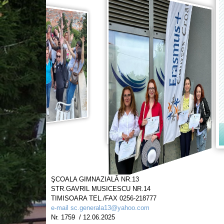
ŞCOALA GIMNAZIALǍ NR.13
STR.GAVRIL MUSICESCU N
TIMISOARA TEL./FAX 0256-218777
e-mail sc.generala13@yahoo.com
Nr. 1759 / 12.06.2025