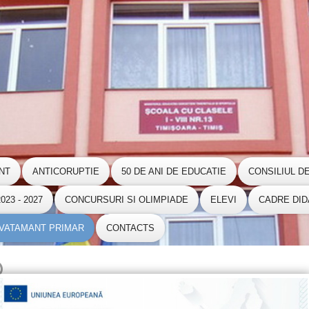
NT
ANTICORUPTIE
50 DE ANI DE EDUCATIE
CONSILIUL D
23 - 2027
CONCURSURI SI OLIMPIADE
ELEVI
CADRE DID
NVATAMANT PRIMAR
CONTACTS